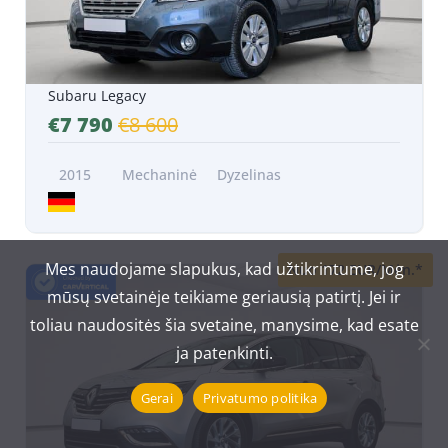
Subaru Legacy
€7 790
€8 600
2015
Mechaninė
Dyzelinas
Mes naudojame slapukus, kad užtikrintume, jog
Nuo 172 EUR/Mėn.*
mūsų svetainėje teikiame geriausią patirtį. Jei ir
toliau naudositės šia svetaine, manysime, kad esate
ja patenkinti.
Gerai
Privatumo politika