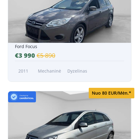
Ford Focus
€3 990
€5 890
2011
Mechaninė
Dyzelinas
Nuo 80 EUR/Mėn.*