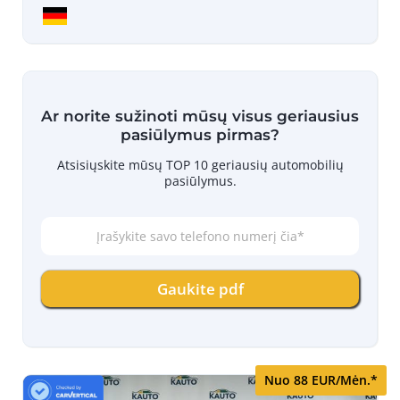
Ar norite sužinoti mūsų visus geriausius
pasiūlymus pirmas?
Atsisiųskite mūsų TOP 10 geriausių automobilių
pasiūlymus.
Į
r
a
š
Gaukite pdf
y
k
i
t
e
s
Nuo 88 EUR/Mėn.*
a