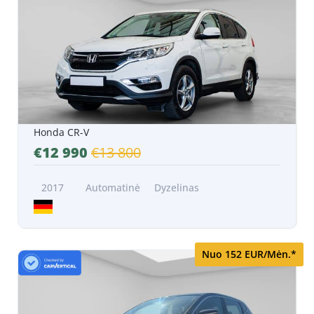
Honda CR-V
€12 990
€13 800
2017
Automatinė
Dyzelinas
Nuo 152 EUR/Mėn.*