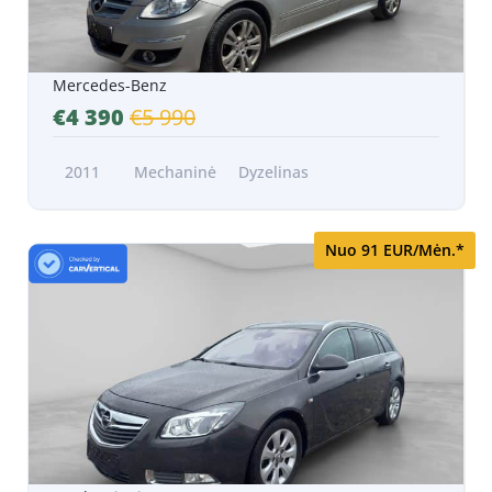
Mercedes-Benz
€4 390
€5 990
2011
Mechaninė
Dyzelinas
Nuo 91 EUR/Mėn.*