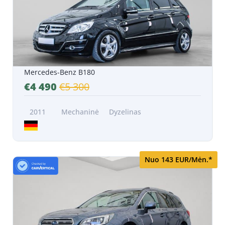
Mercedes-Benz B180
€4 490
€5 300
2011
Mechaninė
Dyzelinas
Nuo 143 EUR/Mėn.*