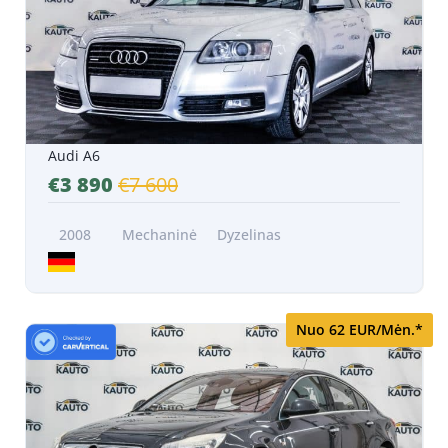
Audi A6
€3 890
€7 600
2008
Mechaninė
Dyzelinas
Nuo 62 EUR/Mėn.*