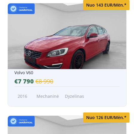
Nuo 143 EUR/Mėn.*
Volvo V60
€7 790
€8 990
2016
Mechaninė
Dyzelinas
Nuo 126 EUR/Mėn.*