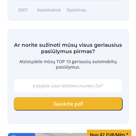
2007
Automatinė
Dyzelinas
Ar norite sužinoti mūsų visus geriausius
pasiūlymus pirmas?
Atsisiųskite mūsų TOP 10 geriausių automobilių
pasiūlymus.
Į
r
a
š
Gaukite pdf
y
k
i
t
e
s
Nuo 82 EUR/Mėn.*