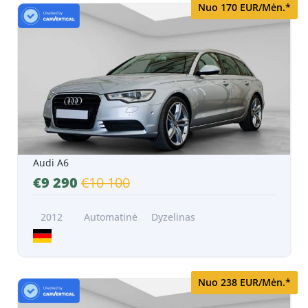
Nuo 170 EUR/Mėn.*
Audi A6
€9 290
€10 100
2012
Automatinė
Dyzelinas
Nuo 238 EUR/Mėn.*