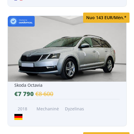
Nuo 143 EUR/Mėn.*
Skoda Octavia
€7 790
€8 600
2018
Mechaninė
Dyzelinas