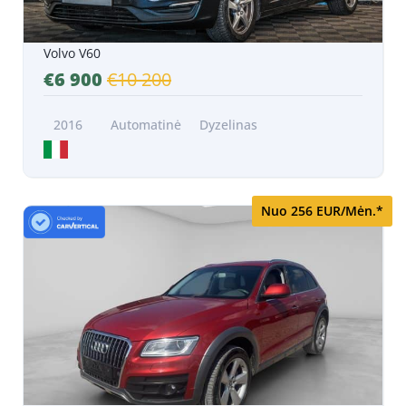
Volvo V60
€6 900
€10 200
2016
Automatinė
Dyzelinas
Nuo 256 EUR/Mėn.*