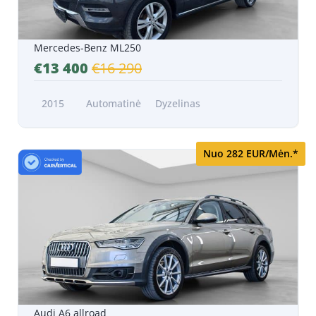
Mercedes-Benz ML250
€13 400
€16 290
2015
Automatinė
Dyzelinas
Nuo 282 EUR/Mėn.*
Audi A6 allroad