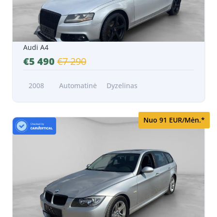
Audi A4
€5 490
€7 290
2008
Automatinė
Dyzelinas
Nuo 91 EUR/Mėn.*