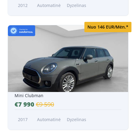
2012
Automatinė
Dyzelinas
Nuo 146 EUR/Mėn.*
Mini Clubman
€7 990
€9 590
2017
Automatinė
Dyzelinas