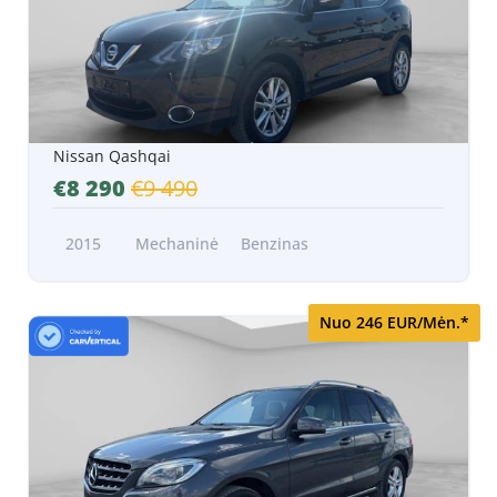
Nissan Qashqai
€8 290
€9 490
2015
Mechaninė
Benzinas
Nuo 246 EUR/Mėn.*