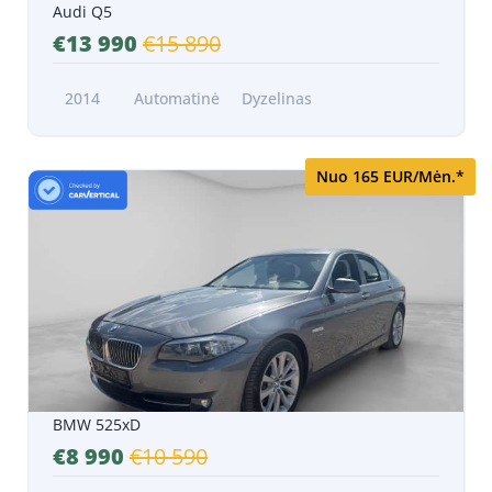
Audi Q5
€13 990
€15 890
2014
Automatinė
Dyzelinas
Nuo 165 EUR/Mėn.*
BMW 525xD
€8 990
€10 590