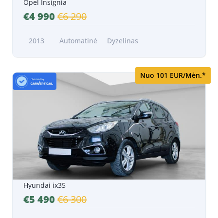
Opel Insignia
€4 990
€6 290
2013
Automatinė
Dyzelinas
Nuo 101 EUR/Mėn.*
Hyundai ix35
€5 490
€6 300