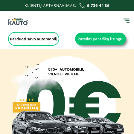
KLIENTŲ APTARNAVIMAS:
6 736 44 86
Parduoti savo automobilį
Pateikti paraišką lizingui