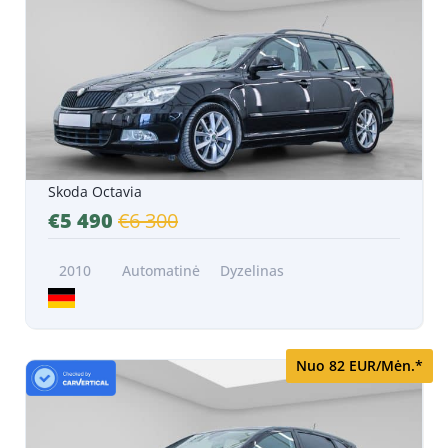
Skoda Octavia
€5 490
€6 300
2010
Automatinė
Dyzelinas
Nuo 82 EUR/Mėn.*