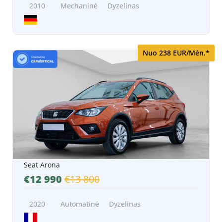
2010
Mechaninė
Dyzelinas
Nuo 238 EUR/Mėn.*
Seat Arona
€12 990
€13 800
2020
Automatinė
Dyzelinas