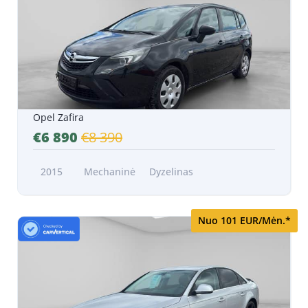
Opel Zafira
€6 890
€8 390
2015
Mechaninė
Dyzelinas
Nuo 101 EUR/Mėn.*