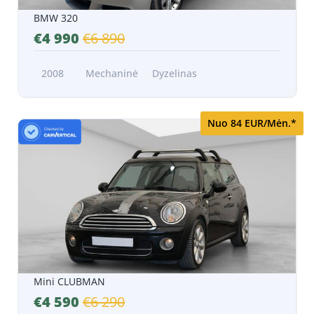
BMW 320
€4 990
€6 890
2008
Mechaninė
Dyzelinas
Nuo 84 EUR/Mėn.*
Mini CLUBMAN
€4 590
€6 290