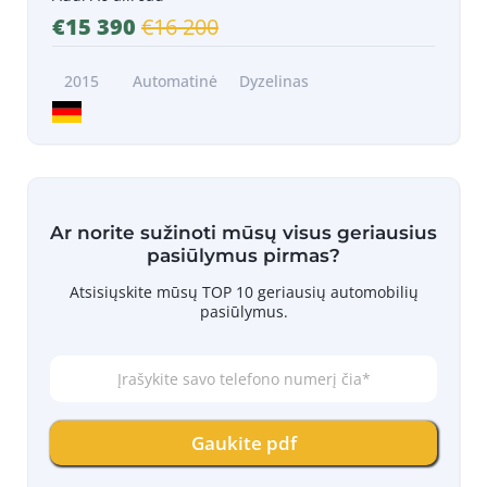
€15 390
€16 200
2015
Automatinė
Dyzelinas
Ar norite sužinoti mūsų visus geriausius
pasiūlymus pirmas?
Atsisiųskite mūsų TOP 10 geriausių automobilių
pasiūlymus.
Į
r
a
š
Gaukite pdf
y
k