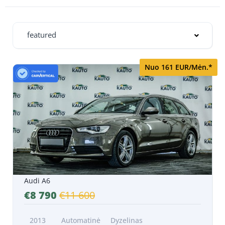
featured
Nuo 161 EUR/Mėn.*
Audi A6
€8 790
€11 600
2013
Automatinė
Dyzelinas