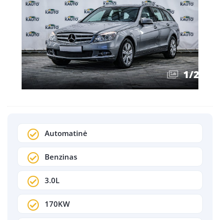
1
/
23
Automatinė
Benzinas
3.0L
170KW