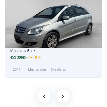
Nuo 80 EUR/Mėn.*
Mercedes-Benz
€4 390
€5 990
2011
Mechaninė
Dyzelinas