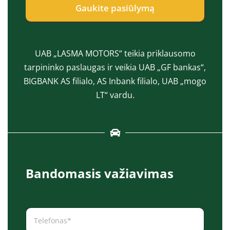
Gaukite pasiūlymą
*
UAB „LASMA MOTORS“ teikia priklausomo
tarpininko paslaugas ir veikia UAB „GF bankas“,
BIGBANK AS filialo, AS Inbank filialo, UAB „mogo
LT“ vardu.
Bandomasis važiavimas
T
e
l