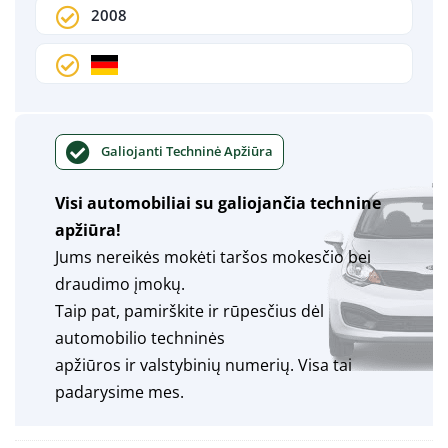
2008
Galiojanti Techninė Apžiūra
Visi automobiliai su galiojančia technine
apžiūra!
Jums nereikės mokėti taršos mokesčio bei
draudimo įmokų.
Taip pat, pamirškite ir rūpesčius dėl
automobilio techninės
apžiūros ir valstybinių numerių. Visa tai
padarysime mes.