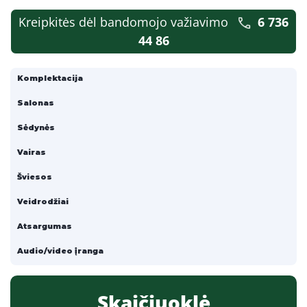
Kreipkitės dėl bandomojo važiavimo
6 736
44 86
Komplektacija
Salonas
Sėdynės
Vairas
Šviesos
Veidrodžiai
Atsargumas
Audio/video įranga
Skaičiuoklė