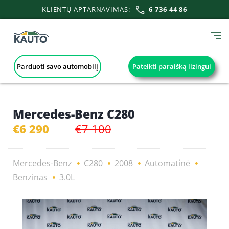
KLIENTŲ APTARNAVIMAS:
6 736 44 86
Parduoti savo automobilį
Pateikti paraišką lizingui
Mercedes-Benz C280
€6 290
€7 100
Mercedes-Benz
C280
2008
Automatinė
Benzinas
3.0L