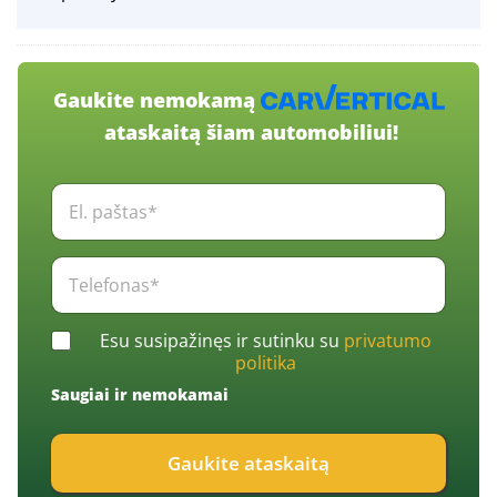
Gaukite nemokamą
ataskaitą šiam automobiliui!
E
l
.
p
T
a
e
š
l
t
e
C
a
Esu susipažinęs ir sutinku su
privatumo
f
h
s
politika
o
e
*
n
Saugiai ir nemokamai
c
*
a
k
s
b
*
Gaukite ataskaitą
o
*
x