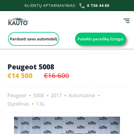
KLIENTŲ APTARNAVIMAS:
6 736 44 86
Parduoti savo automobilį
Pateikti paraišką lizingui
Peugeot 5008
€14 500
€16 600
Peugeot
5008
2017
Automatinė
Dyzelinas
1.6L