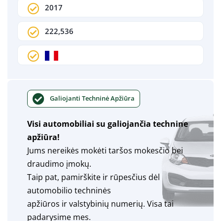
2017
222,536
Galiojanti Techninė Apžiūra
Visi automobiliai su galiojančia technine
apžiūra!
Jums nereikės mokėti taršos mokesčio bei
draudimo įmokų.
Taip pat, pamirškite ir rūpesčius dėl
automobilio techninės
apžiūros ir valstybinių numerių. Visa tai
padarysime mes.