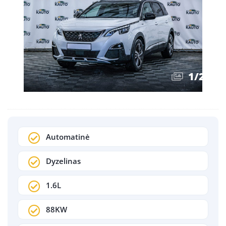
1
/
26
Automatinė
Dyzelinas
1.6L
88KW