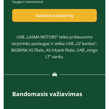
Saugiai ir nemokamai
e
a
p
s
t
*
Gaukite pasiūlymą
*
UAB „LASMA MOTORS“ teikia priklausomo
tarpininko paslaugas ir veikia UAB „GF bankas“,
BIGBANK AS filialo, AS Inbank filialo, UAB „mogo
LT“ vardu.
Bandomasis važiavimas