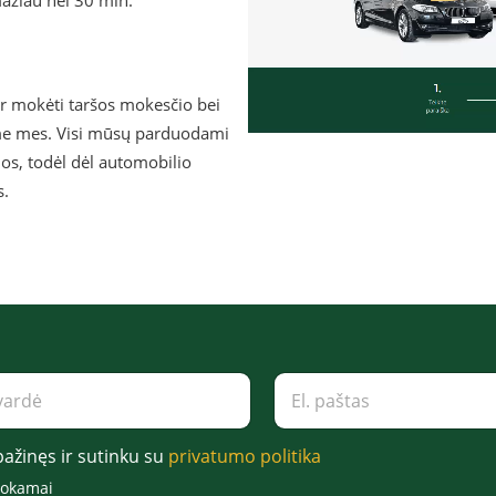
žiau nei 30 min.
ir mokėti taršos mokesčio bei
me mes. Visi mūsų parduodami
os, todėl dėl automobilio
s.
E
l
.
p
pažinęs ir sutinku su
privatumo politika
a
š
mokamai