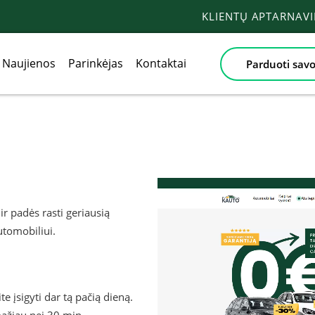
KLIENTŲ APTARNAV
Naujienos
Parinkėjas
Kontaktai
Parduoti savo
ir padės rasti geriausią
tomobiliui.
te įsigyti dar tą pačią dieną.