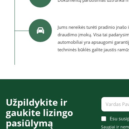
Dokumentų paruošimas užtrunka ma
Jums nereikės turėti pradinio įnašo 
draudimo įmokų. Visa tai padarysi
automobiliai yra apsaugomi garantij
techninės būklės galite jaustis ramū
Užpildykite ir
V
a
gaukite lizingo
r
d
A
Esu susi
pasiūlymą​​​
a
c
s
Saugiai ir ne