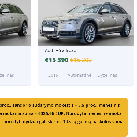
Nuo 282 EUR/Mėn.*
Audi A6 allroad
€15 390
€16 200
zelinas
2015
Automatinė
Dyzelinas
proc., sandorio sudarymo mokestis – 7,5 proc., mėnesinis
ndra mokama suma – 6326,66 EUR. Nurodyta mėnesinė įmoka
 nurodyti dydžiai gali skirtis. Tikslią galimą paskolos sumą