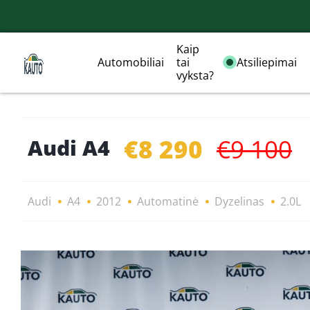
Kaip
Automobiliai
tai
Atsiliepimai
vyksta?
€8 290
€9 100
Audi A4
Audi
A4
2012
Automatinė
Dyzelinas
2.0L