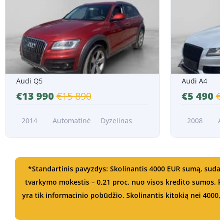
Nuo 256 EUR/Mėn.*
Nuo 101 EUR
Audi Q5
Audi A4
€13 990
€15 890
€5 490
2014
Automatinė
Dyzelinas
2008
*Standartinis pavyzdys: Skolinantis 4000 EUR sumą, suda
tvarkymo mokestis – 0,21 proc. nuo visos kredito sumos
yra tik informacinio pobūdžio. Skolinantis kitokią nei 4000