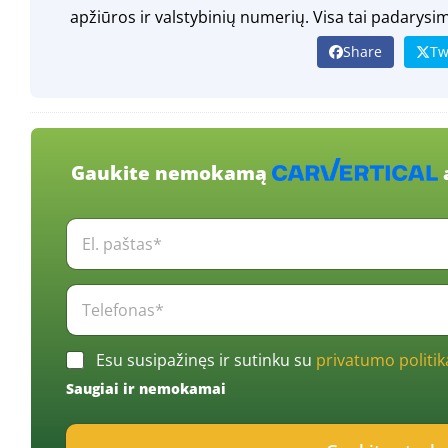
apžiūros ir valstybinių numerių. Visa tai padarysi
Share
Tw
Gaukite nemokamą
E
l
.
p
T
a
e
š
l
t
e
C
a
Esu susipažinęs ir sutinku su
privatumo politik
f
h
s
o
Saugiai ir nemokamai
e
*
n
c
*
a
k
s