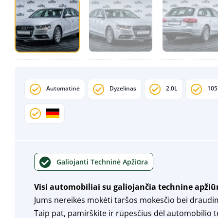
Automatinė
Dyzelinas
2.0L
10
Galiojanti Techninė Apžiūra
Visi automobiliai su galiojančia technine apžiū
Jums nereikės mokėti taršos mokesčio bei draudi
Taip pat, pamirškite ir rūpesčius dėl automobilio 