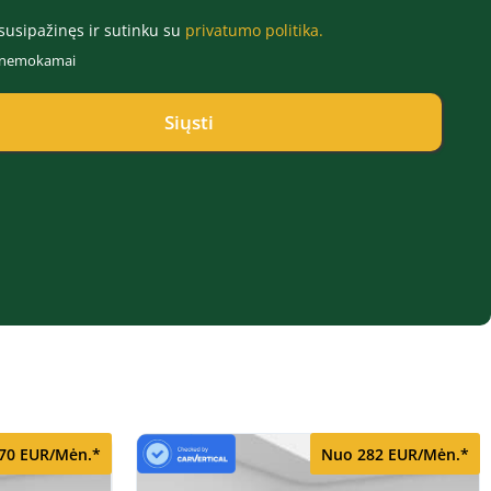
susipažinęs ir sutinku su
privatumo politika.
r nemokamai
Siųsti
70 EUR/Mėn.*
Nuo 282 EUR/Mėn.*