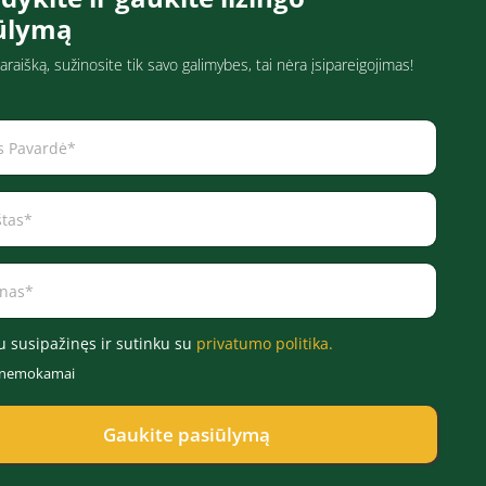
ūlymą
araišką, sužinosite tik savo galimybes, tai nėra įsipareigojimas!
u susipažinęs ir sutinku su
privatumo politika.
r nemokamai
Gaukite pasiūlymą