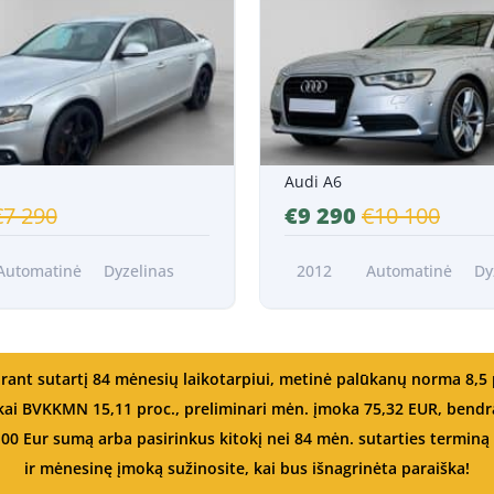
/Mėn.*
Nuo 170 EUR/Mėn.*
Audi A6
€7 290
€9 290
€10 100
Automatinė
Dyzelinas
2012
Automatinė
Dy
rant sutartį 84 mėnesių laikotarpiui, metinė palūkanų norma 8,5 
, kai BVKKMN 15,11 proc., preliminari mėn. įmoka 75,32 EUR, be
,00 Eur sumą arba pasirinkus kitokį nei 84 mėn. sutarties terminą –
ir mėnesinę įmoką sužinosite, kai bus išnagrinėta paraiška!