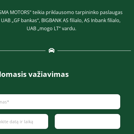
SMA MOTORS“ teikia priklausomo tarpininko paslaugas
a UAB „GF bankas“, BIGBANK AS filialo, AS Inbank filialo,
UAB „mogo LT“ vardu.
omasis važiavimas
Time