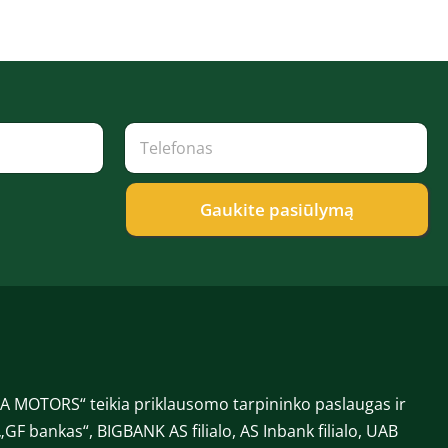
T
e
l
e
f
Gaukite pasiūlymą
o
n
a
s
*
 MOTORS“ teikia priklausomo tarpininko paslaugas ir
„GF bankas“, BIGBANK AS filialo, AS Inbank filialo, UAB