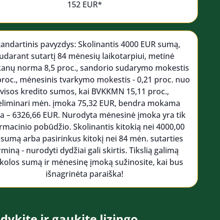
152 EUR*
tandartinis pavyzdys: Skolinantis 4000 EUR sumą,
udarant sutartį 84 mėnesių laikotarpiui, metinė
kanų norma 8,5 proc., sandorio sudarymo mokestis
 proc., mėnesinis tvarkymo mokestis - 0,21 proc. nuo
visos kredito sumos, kai BVKKMN 15,11 proc.,
eliminari mėn. įmoka 75,32 EUR, bendra mokama
 – 6326,66 EUR. Nurodyta mėnesinė įmoka yra tik
rmacinio pobūdžio. Skolinantis kitokią nei 4000,00
 sumą arba pasirinkus kitokį nei 84 mėn. sutarties
rminą - nurodyti dydžiai gali skirtis. Tikslią galimą
kolos sumą ir mėnesinę įmoką sužinosite, kai bus
išnagrinėta paraiška!
dykite ir gaukite lizingo