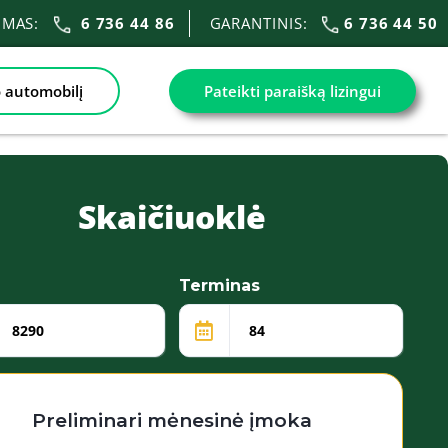
VIMAS:
6 736 44 86
GARANTINIS:
6 736 44 50
 automobilį
Pateikti paraišką lizingui
Skaičiuoklė
Terminas
Preliminari mėnesinė įmoka