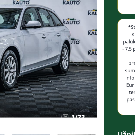
*S
s
palū
- 7,5
pr
suma
info
Eur
te
pas
1
/
22
Užpil