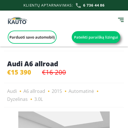
KLIENTŲ APTARNAVIMAS:
6 736 44 86
Parduoti savo automobilį
Pateikti paraišką lizingui
Audi A6 allroad
€15 390
€16 200
Audi
A6 allroad
2015
Automatinė
Dyzelinas
3.0L