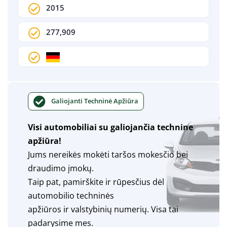
2015
277,909
Galiojanti Techninė Apžiūra
Visi automobiliai su galiojančia technine
apžiūra!
Jums nereikės mokėti taršos mokesčio bei
draudimo įmokų.
Taip pat, pamirškite ir rūpesčius dėl
automobilio techninės
apžiūros ir valstybinių numerių. Visa tai
padarysime mes.