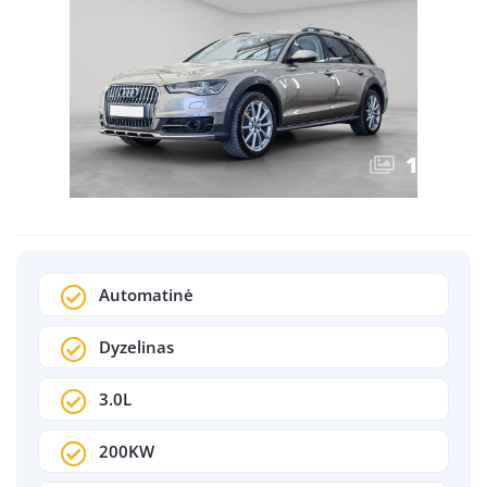
1
/
16
Automatinė
Dyzelinas
3.0L
200KW