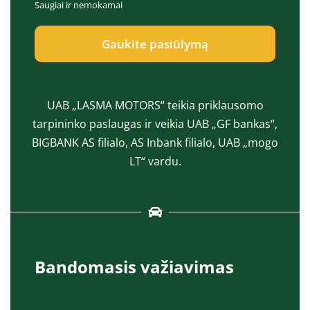
Saugiai ir nemokamai
e
a
p
s
t
*
Gaukite pasiūlymą
*
UAB „LASMA MOTORS“ teikia priklausomo
tarpininko paslaugas ir veikia UAB „GF bankas“,
BIGBANK AS filialo, AS Inbank filialo, UAB „mogo
LT“ vardu.
Bandomasis važiavimas