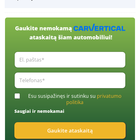
Gaukite nemokamą
ataskaitą šiam automobiliui!
E
l
.
p
T
a
e
š
l
t
e
C
a
Esu susipažinęs ir sutinku su
privatumo
f
h
s
politika
o
e
*
n
Saugiai ir nemokamai
c
*
a
k
s
b
*
Gaukite ataskaitą
o
*
x