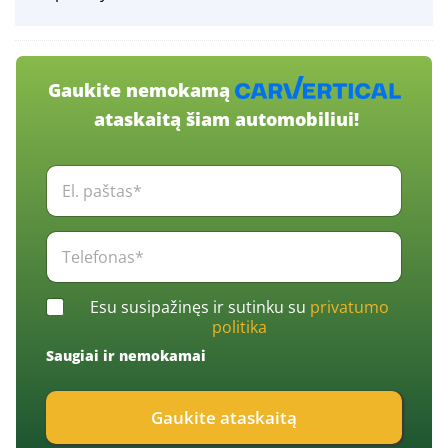
Gaukite nemokamą
ataskaitą šiam automobiliui!
E
l
.
p
T
a
e
š
l
t
e
C
a
Esu susipažinęs ir sutinku su
privatumo
f
h
s
politika
o
e
*
n
Saugiai ir nemokamai
c
*
a
k
s
b
*
Gaukite ataskaitą
o
*
x