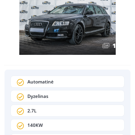
1
/
27
Automatinė
Dyzelinas
2.7L
140KW