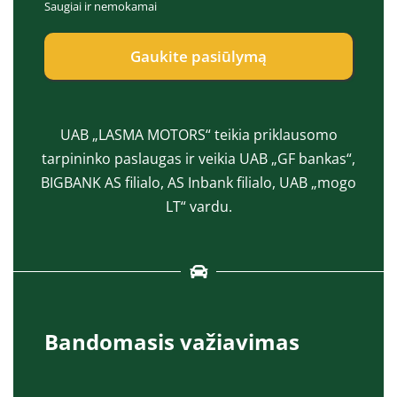
Saugiai ir nemokamai
e
a
p
s
t
*
Gaukite pasiūlymą
*
UAB „LASMA MOTORS“ teikia priklausomo
tarpininko paslaugas ir veikia UAB „GF bankas“,
BIGBANK AS filialo, AS Inbank filialo, UAB „mogo
LT“ vardu.
Bandomasis važiavimas