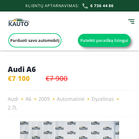
KLIENTŲ APTARNAVIMAS:
6 736 44 86
Parduoti savo automobilį
Pateikti paraišką lizingui
Audi A6
€7 100
€7 900
Audi
A6
2009
Automatinė
Dyzelinas
2.7L