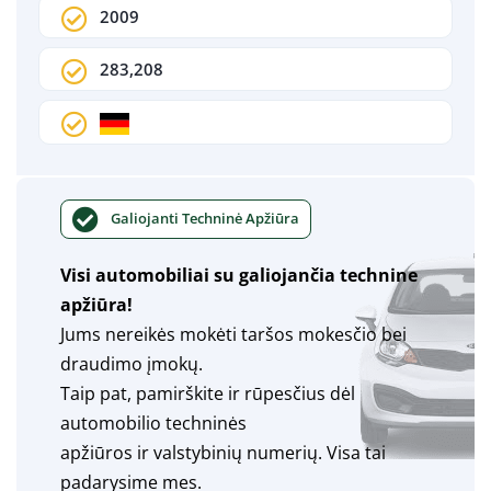
2009
283,208
Galiojanti Techninė Apžiūra
Visi automobiliai su galiojančia technine
apžiūra!
Jums nereikės mokėti taršos mokesčio bei
draudimo įmokų.
Taip pat, pamirškite ir rūpesčius dėl
automobilio techninės
apžiūros ir valstybinių numerių. Visa tai
padarysime mes.