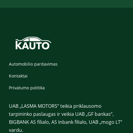
l
e
f
o
n
a
s
Automobilio pardavimas
Kontaktai
Privatumo politika
UAB „LASMA MOTORS“ teikia priklausomo
tarpininko paslaugas ir veikia UAB „GF bankas“,
BIGBANK AS filialo, AS Inbank filialo, UAB „mogo LT“
vardu.