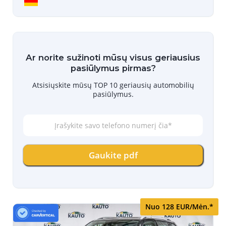
Ar norite sužinoti mūsų visus geriausius
pasiūlymus pirmas?
Atsisiųskite mūsų TOP 10 geriausių automobilių
pasiūlymus.
Į
r
a
š
Gaukite pdf
y
k
i
t
e
s
Nuo 128 EUR/Mėn.*
a
v