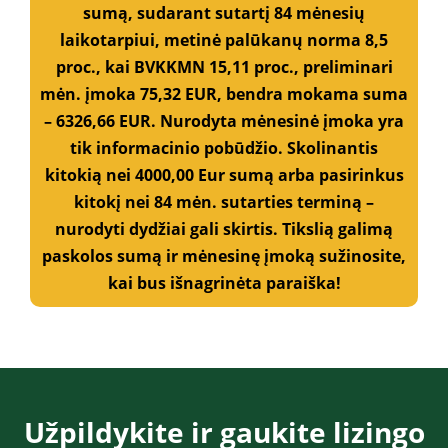
sumą, sudarant sutartį 84 mėnesių
laikotarpiui, metinė palūkanų norma 8,5
proc., kai BVKKMN 15,11 proc., preliminari
mėn. įmoka 75,32 EUR, bendra mokama suma
– 6326,66 EUR. Nurodyta mėnesinė įmoka yra
tik informacinio pobūdžio. Skolinantis
kitokią nei 4000,00 Eur sumą arba pasirinkus
kitokį nei 84 mėn. sutarties terminą –
nurodyti dydžiai gali skirtis. Tikslią galimą
paskolos sumą ir mėnesinę įmoką sužinosite,
kai bus išnagrinėta paraiška!
Užpildykite ir gaukite lizingo