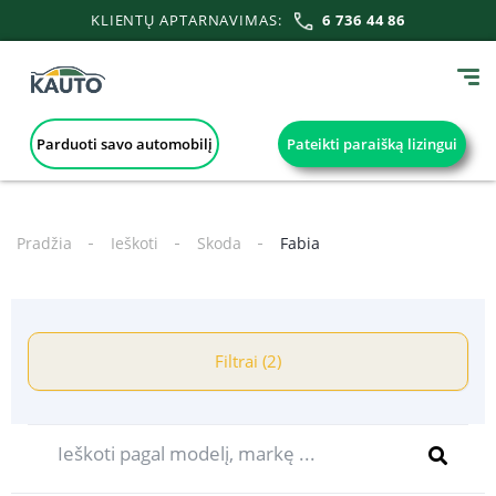
KLIENTŲ APTARNAVIMAS:
6 736 44 86
Parduoti savo automobilį
Pateikti paraišką lizingui
Pradžia
Ieškoti
Skoda
Fabia
Filtrai (2)