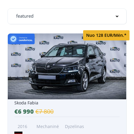
featured
Nuo 128 EUR/Mėn.*
Skoda Fabia
€6 990
€7 800
2016
Mechaninė
Dyzelinas