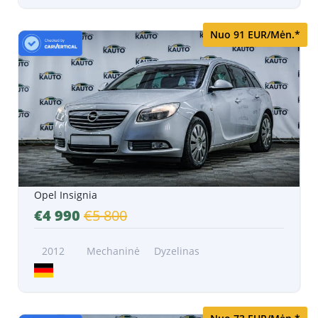
Nuo 91 EUR/Mėn.*
Opel Insignia
€4 990
€5 800
2012
Mechaninė
Dyzelinas