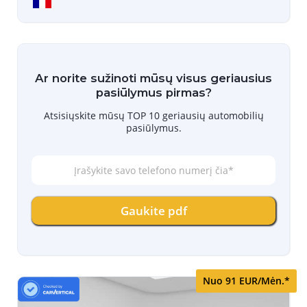
Ar norite sužinoti mūsų visus geriausius
pasiūlymus pirmas?
Atsisiųskite mūsų TOP 10 geriausių automobilių
pasiūlymus.
Į
r
a
š
Gaukite pdf
y
k
i
t
e
s
Nuo 91 EUR/Mėn.*
a
v