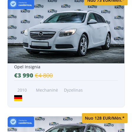
Nuo 73 EUR/Mėn.*
Opel Insignia
€3 990
€4 800
2010
Mechaninė
Dyzelinas
Nuo 128 EUR/Mėn.*