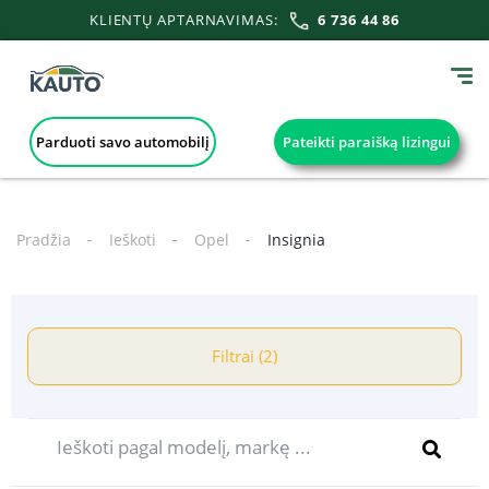
KLIENTŲ APTARNAVIMAS:
6 736 44 86
Parduoti savo automobilį
Pateikti paraišką lizingui
Pradžia
Ieškoti
Opel
Insignia
Filtrai (2)