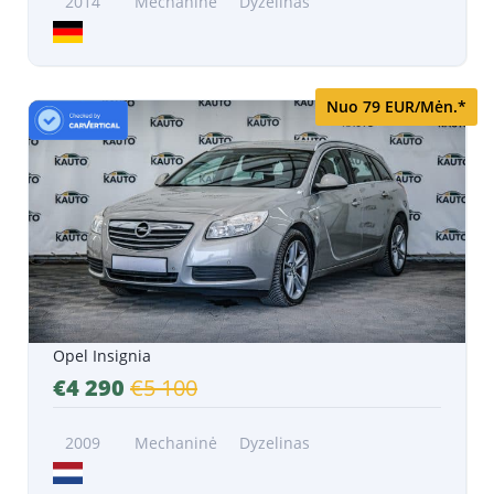
2014
Mechaninė
Dyzelinas
Nuo 79 EUR/Mėn.*
Opel Insignia
€4 290
€5 100
2009
Mechaninė
Dyzelinas