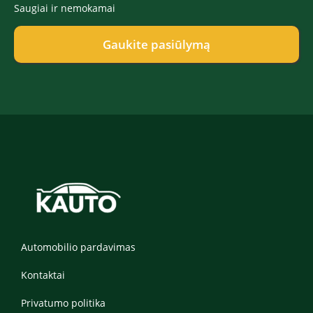
s
A
o
ė
Saugiai ir nemokamai
c
*
c
n
*
e
c
a
p
e
Gaukite pasiūlymą
s
t
p
*
*
t
Automobilio pardavimas
Kontaktai
Privatumo politika