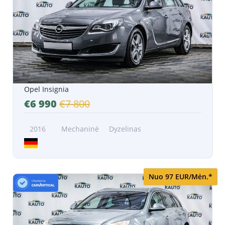
Opel Insignia
€6 990
€7 800
2016
Mechaninė
Dyzelinas
Nuo 97 EUR/Mėn.*