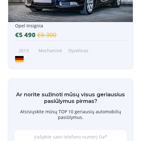
Opel Insignia
€5 490
€6 300
2013
Mechaninė
Dyzelinas
Ar norite sužinoti mūsų visus geriausius
pasiūlymus pirmas?
Atsisiųskite mūsų TOP 10 geriausių automobilių
pasiūlymus.
Į
r