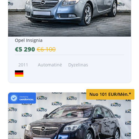
Opel Insignia
€5 290
€6 100
2011
Automatinė
Dyzelinas
Nuo 101 EUR/Mėn.*