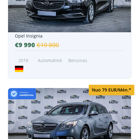
Opel Insignia
€9 990
€10 800
2018
Automatinė
Benzinas
Nuo 79 EUR/Mėn.*