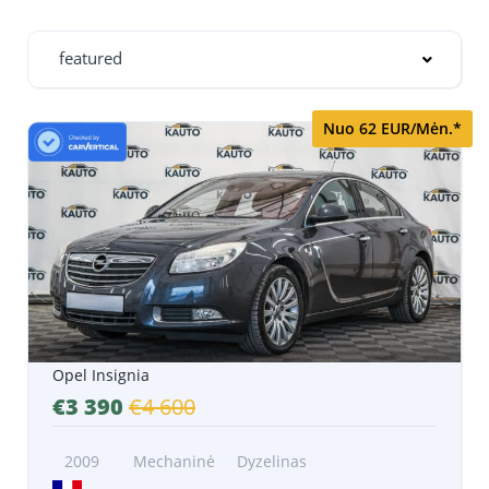
featured
Nuo 62 EUR/Mėn.*
Opel Insignia
€3 390
€4 600
2009
Mechaninė
Dyzelinas