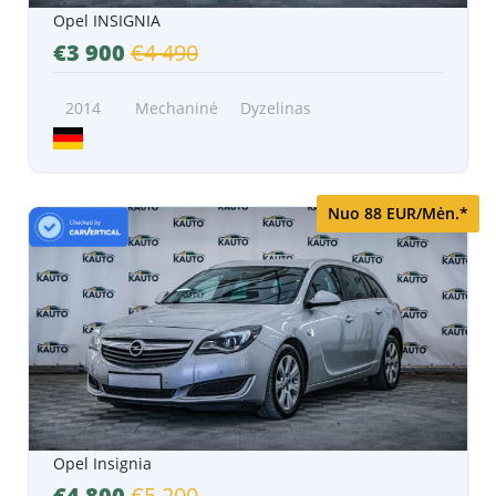
Opel INSIGNIA
€3 900
€4 490
2014
Mechaninė
Dyzelinas
Nuo 88 EUR/Mėn.*
Opel Insignia
€4 800
€5 200