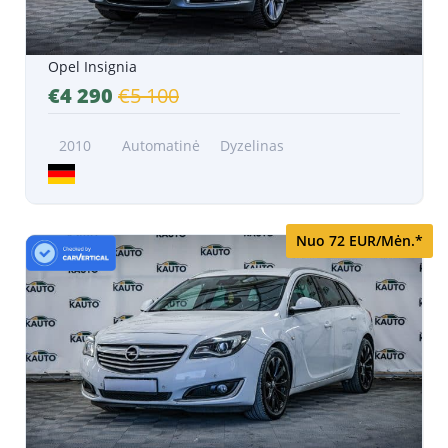
Opel Insignia
€4 290
€5 100
2010
Automatinė
Dyzelinas
Nuo 72 EUR/Mėn.*