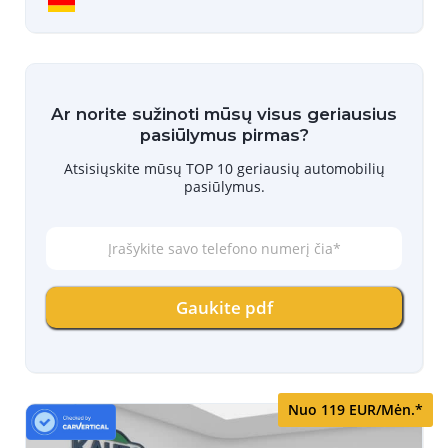
Ar norite sužinoti mūsų visus geriausius
pasiūlymus pirmas?
Atsisiųskite mūsų TOP 10 geriausių automobilių
pasiūlymus.
Į
r
a
š
Gaukite pdf
y
k
i
t
e
s
Nuo 119 EUR/Mėn.*
a
v