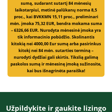
sumą, sudarant sutartį 84 mėnesių
laikotarpiui, metinė palūkanų norma 8,5
proc., kai BVKKMN 15,11 proc., preliminari
mėn. įmoka 75,32 EUR, bendra mokama suma
– 6326,66 EUR. Nurodyta mėnesinė įmoka yra
tik informacinio pobūdžio. Skolinantis
kitokią nei 4000,00 Eur sumą arba pasirinkus
kitokį nei 84 mėn. sutarties terminą –
nurodyti dydžiai gali skirtis. Tikslią galimą
paskolos sumą ir mėnesinę įmoką sužinosite,
kai bus išnagrinėta paraiška!
Užpildykite ir gaukite lizingo