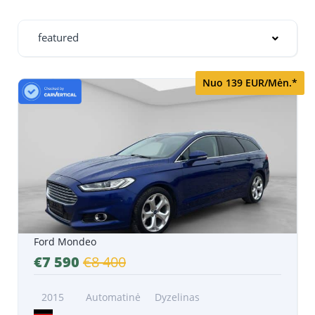
featured
Nuo 139 EUR/Mėn.*
Ford Mondeo
€7 590
€8 400
2015
Automatinė
Dyzelinas