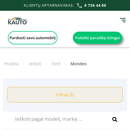
KLIENTŲ APTARNAVIMAS:
6 736 44 86
Parduoti savo automobilį
Pateikti paraišką lizingui
Pradžia
Ieškoti
Ford
Mondeo
Filtrai (2)