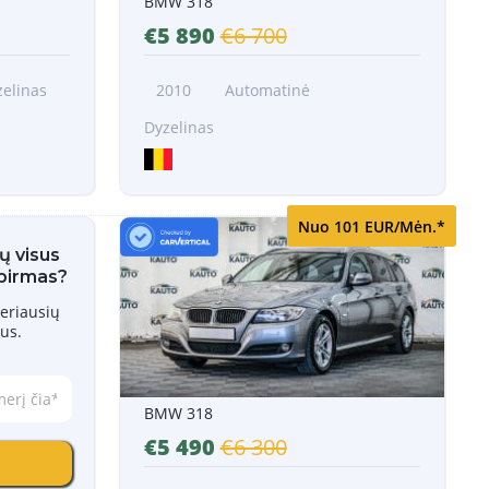
BMW 318
€5 890
€6 700
zelinas
2010
Automatinė
Dyzelinas
Nuo 101 EUR/Mėn.*
ų visus
 pirmas?
eriausių
us.
BMW 318
€5 490
€6 300