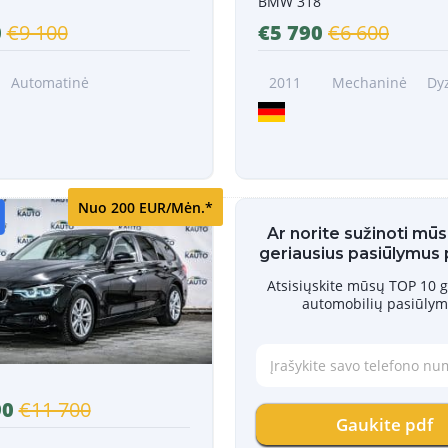
BMW 318
0
€9 100
€5 790
€6 600
Automatinė
2011
Mechaninė
Dy
s
Nuo 200 EUR/Mėn.*
Ar norite sužinoti mūs
geriausius pasiūlymus
Atsisiųskite mūsų TOP 10 g
automobilių pasiūlym
Į
r
a
90
€11 700
š
Gaukite pdf
y
k