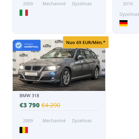
2009
Mechaninė
Dyzelinas
2016
Dyzelina
Nuo 69 EUR/Mėn.*
BMW 318
€3 790
€4 290
2009
Mechaninė
Dyzelinas