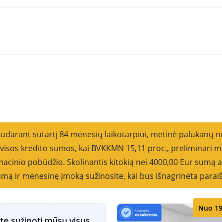
Rikiu
sudarant sutartį 84 mėnesių laikotarpiui, metinė palūkanų 
o visos kredito sumos, kai BVKKMN 15,11 proc., preliminar
cinio pobūdžio. Skolinantis kitokią nei 4000,00 Eur sumą ar
 sumą ir mėnesinę įmoką sužinosite, kai bus išnagrinėta parai
Nuo 19
ite sužinoti mūsų visus