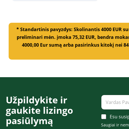
* Standartinis pavyzdys: Skolinantis 4000 EUR s
preliminari mėn. įmoka 75,32 EUR, bendra mokam
4000,00 Eur sumą arba pasirinkus kitokį nei 84
P
Užpildykite ir
V
a
a
v
gaukite lizingo
r
a
d
A
Esu susi
r
pasiūlymą​​​
a
c
d
s
Saugiai ir ne
c
ė