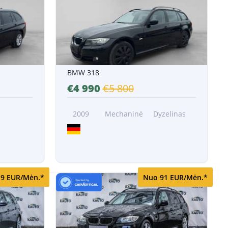
BMW 318
€4 990
€5 800
2009
Mechaninė
Dyzelinas
9 EUR/Mėn.*
Nuo 91 EUR/Mėn.*