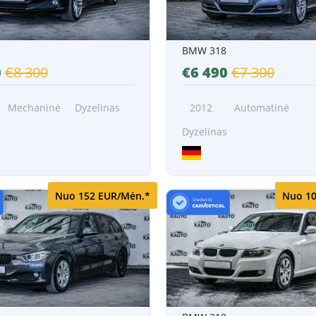
BMW 318
0
€8 300
€6 490
€7 300
Mechaninė
Dyzelinas
2012
Automatinė
Dyzelinas
Nuo 152 EUR/Mėn.*
Nuo 10