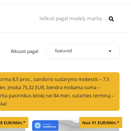
featured
oti pagal:
norma 8,5 proc., sandorio sudarymo mokestis – 7,5
i mėn. įmoka 75,32 EUR, bendra mokama suma –
ba pasirinkus kitokį nei 84 mėn. sutarties terminą –
ška!
8 EUR/Mėn.*
Nuo 91 EUR/Mėn.*