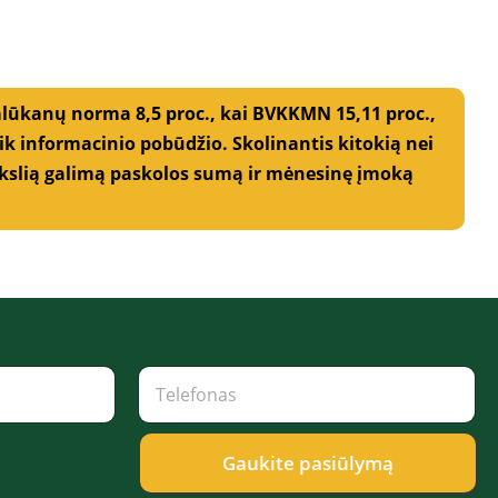
alūkanų norma 8,5 proc., kai BVKKMN 15,11 proc.,
 informacinio pobūdžio. Skolinantis kitokią nei
 Tikslią galimą paskolos sumą ir mėnesinę įmoką
T
e
l
e
f
Gaukite pasiūlymą
o