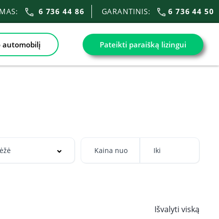
IMAS:
6 736 44 86
GARANTINIS:
6 736 44 50
 automobilį
Pateikti paraišką lizingui
Išvalyti viską