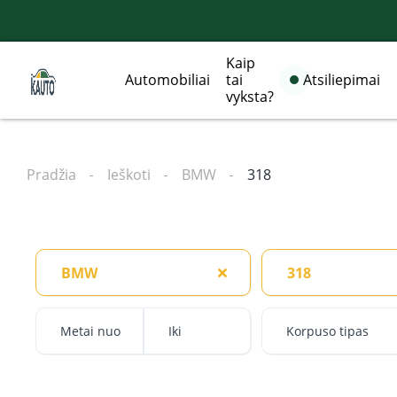
Kaip
Automobiliai
tai
Atsiliepimai
vyksta?
Pradžia
Ieškoti
BMW
318
BMW
318