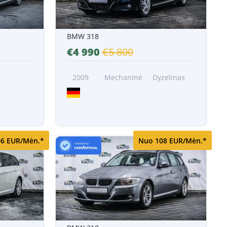
BMW 318
€4 990
€5 800
2009
Mechaninė
Dyzelinas
6 EUR/Mėn.*
Nuo 108 EUR/Mėn.*