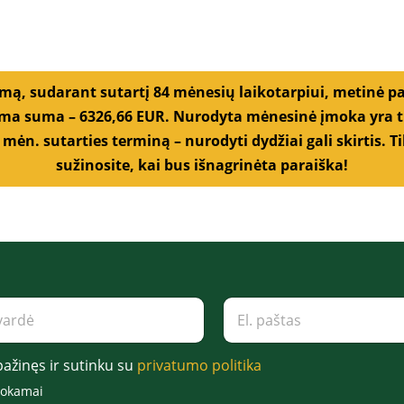
a
*
*
umą, sudarant sutartį 84 mėnesių laikotarpiui, metinė p
a suma – 6326,66 EUR. Nurodyta mėnesinė įmoka yra tik
 mėn. sutarties terminą – nurodyti dydžiai gali skirtis.
sužinosite, kai bus išnagrinėta paraiška!
E
l
.
p
pažinęs ir sutinku su
privatumo politika
a
š
mokamai