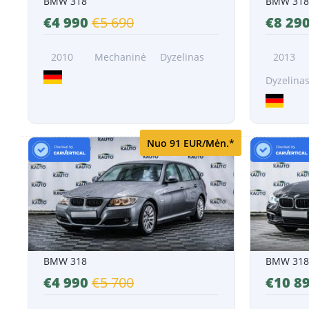
BMW 318
BMW 318
€4 990
€5 690
€8 29
2010
Mechaninė
Dyzelinas
2013
Dyzelina
Nuo 91 EUR/Mėn.*
BMW 318
BMW 318
€4 990
€5 700
€10 8