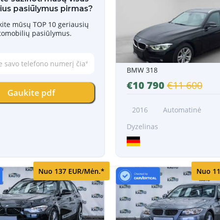
ius pasiūlymus pirmas?
skite mūsų TOP 10 geriausių
tomobilių pasiūlymus.
BMW 318
€10 790
€11 600
Gaukite pdf
2016
Automatinė
Dyzelinas
Nuo 137 EUR/Mėn.*
Nuo 11