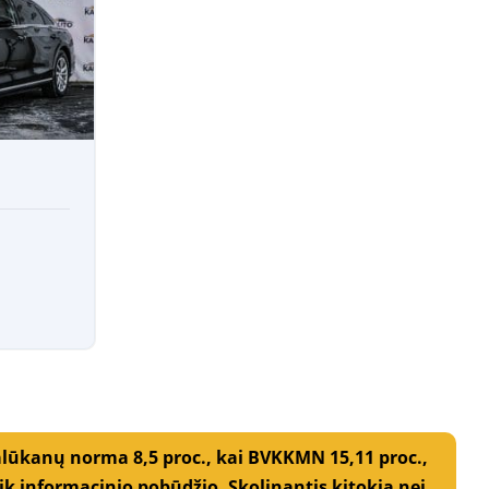
alūkanų norma 8,5 proc., kai BVKKMN 15,11 proc.,
 informacinio pobūdžio. Skolinantis kitokią nei