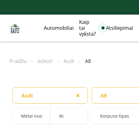
Kaip
Automobiliai
tai
Atsiliepimai
vyksta?
Pradžia
Ieškoti
Audi
A8
Audi
A8