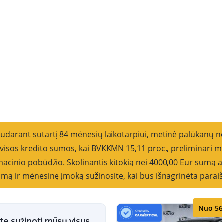
Rikiu
sudarant sutartį 84 mėnesių laikotarpiui, metinė palūkanų 
o visos kredito sumos, kai BVKKMN 15,11 proc., preliminar
cinio pobūdžio. Skolinantis kitokią nei 4000,00 Eur sumą ar
 sumą ir mėnesinę įmoką sužinosite, kai bus išnagrinėta parai
Nuo 56
ite sužinoti mūsų visus