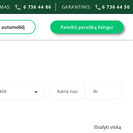
IMAS:
6 736 44 86
GARANTINIS:
6 736 44 50
 automobilį
Pateikti paraišką lizingui
Išvalyti viską