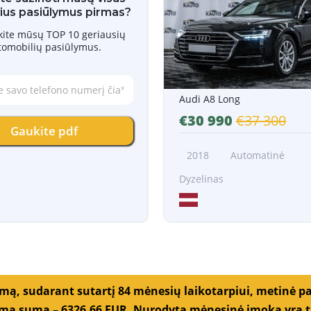
ius pasiūlymus pirmas?
skite mūsų TOP 10 geriausių
tomobilių pasiūlymus.
Audi A8 Long
€30 990
€37 300
Gaukite pdf
2018
Automatinė
Dyzelinas
umą, sudarant sutartį 84 mėnesių laikotarpiui, metinė p
a suma – 6326,66 EUR. Nurodyta mėnesinė įmoka yra tik