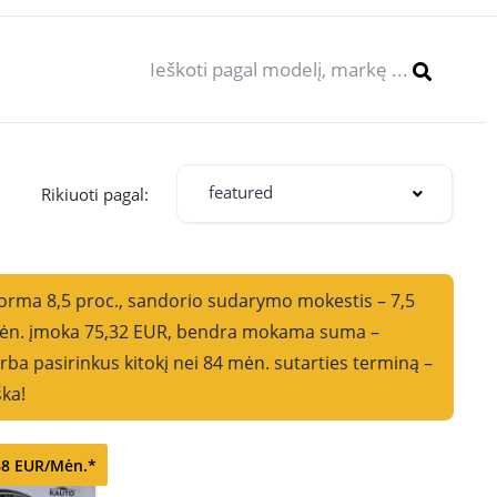
featured
oti pagal:
norma 8,5 proc., sandorio sudarymo mokestis – 7,5
i mėn. įmoka 75,32 EUR, bendra mokama suma –
ba pasirinkus kitokį nei 84 mėn. sutarties terminą –
ška!
8 EUR/Mėn.*