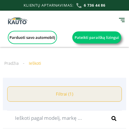
KLIENTŲ APTARNAVIMAS:
6 736 44 86
Parduoti savo automobilį
Pateikti paraišką lizingui
Pradžia
Ieškoti
Filtrai (1)