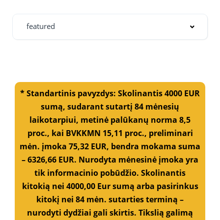
featured
* Standartinis pavyzdys: Skolinantis 4000 EUR
sumą, sudarant sutartį 84 mėnesių
laikotarpiui, metinė palūkanų norma 8,5
proc., kai BVKKMN 15,11 proc., preliminari
mėn. įmoka 75,32 EUR, bendra mokama suma
– 6326,66 EUR. Nurodyta mėnesinė įmoka yra
tik informacinio pobūdžio. Skolinantis
kitokią nei 4000,00 Eur sumą arba pasirinkus
kitokį nei 84 mėn. sutarties terminą –
nurodyti dydžiai gali skirtis. Tikslią galimą