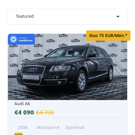
featured
Nuo 75 EUR/Mėn.*
Audi A6
€4 090
€4 790
2008
Mechaninė
Dyzelinas