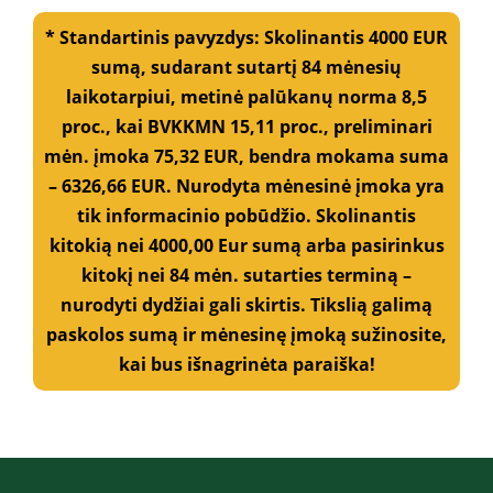
o
* Standartinis pavyzdys: Skolinantis 4000 EUR
t
e
sumą, sudarant sutartį 84 mėnesių
l
laikotarpiui, metinė palūkanų norma 8,5
e
f
proc., kai BVKKMN 15,11 proc., preliminari
o
mėn. įmoka 75,32 EUR, bendra mokama suma
n
o
– 6326,66 EUR. Nurodyta mėnesinė įmoka yra
n
tik informacinio pobūdžio. Skolinantis
u
kitokią nei 4000,00 Eur sumą arba pasirinkus
m
e
kitokį nei 84 mėn. sutarties terminą –
r
nurodyti dydžiai gali skirtis. Tikslią galimą
į
č
paskolos sumą ir mėnesinę įmoką sužinosite,
i
kai bus išnagrinėta paraiška!
a
*
*