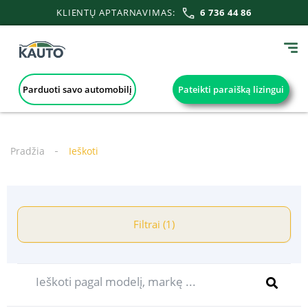
KLIENTŲ APTARNAVIMAS:
6 736 44 86
Parduoti savo automobilį
Pateikti paraišką lizingui
Pradžia
Ieškoti
Filtrai (1)