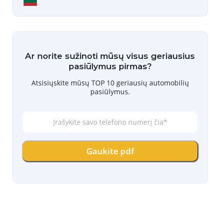
Ar norite sužinoti mūsų visus geriausius
pasiūlymus pirmas?
Atsisiųskite mūsų TOP 10 geriausių automobilių
pasiūlymus.
Į
r
a
š
Gaukite pdf
y
k
i
t
e
s
a
v