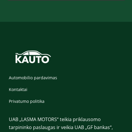
*
l
e
f
o
n
a
s
Automobilio pardavimas
Kontaktai
Privatumo politika
UAB „LASMA MOTORS“ teikia priklausomo
tarpininko paslaugas ir veikia UAB „GF bankas“,