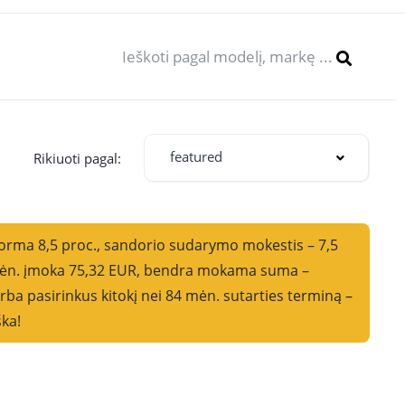
featured
oti pagal:
norma 8,5 proc., sandorio sudarymo mokestis – 7,5
i mėn. įmoka 75,32 EUR, bendra mokama suma –
ba pasirinkus kitokį nei 84 mėn. sutarties terminą –
ška!