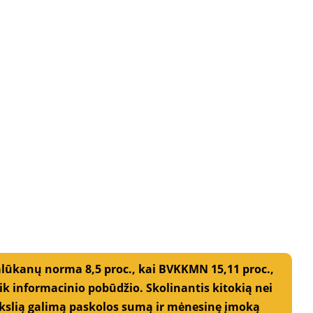
alūkanų norma 8,5 proc., kai BVKKMN 15,11 proc.,
 informacinio pobūdžio. Skolinantis kitokią nei
 Tikslią galimą paskolos sumą ir mėnesinę įmoką