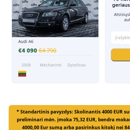
geriaus
Atsisių
au
Į
r
Audi A6
a
€4 090
€4 790
š
y
k
2008
Mechaninė
Dyzelinas
i
t
e
s
a
v
o
t
e
* Standartinis pavyzdys: Skolinantis 4000 EUR s
l
preliminari mėn. įmoka 75,32 EUR, bendra mokam
e
4000,00 Eur sumą arba pasirinkus kitokį nei 84
f