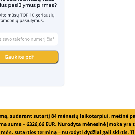
ius pasiūlymus pirmas?
skite mūsų TOP 10 geriausių
tomobilių pasiūlymus.
Gaukite pdf
umą, sudarant sutartį 84 mėnesių laikotarpiui, metinė p
a suma – 6326,66 EUR. Nurodyta mėnesinė įmoka yra tik
 mėn. sutarties terminą – nurodyti dydžiai gali skirtis.