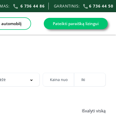
IMAS:
6 736 44 86
GARANTINIS:
6 736 44 50
 automobilį
Pateikti paraišką lizingui
Išvalyti viską