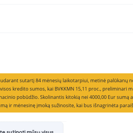
Rikiu
sudarant sutartį 84 mėnesių laikotarpiui, metinė palūkanų 
o visos kredito sumos, kai BVKKMN 15,11 proc., preliminar
cinio pobūdžio. Skolinantis kitokią nei 4000,00 Eur sumą ar
 sumą ir mėnesinę įmoką sužinosite, kai bus išnagrinėta parai
ite sužinoti mūsų visus