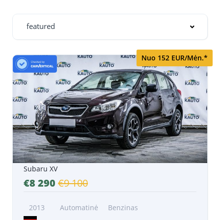
featured
Nuo 152 EUR/Mėn.*
Subaru XV
€8 290
€9 100
2013
Automatinė
Benzinas