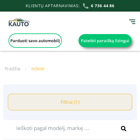
KLIENTŲ APTARNAVIMAS:
6 736 44 86
Parduoti savo automobilį
Pateikti paraišką lizingui
Pradžia
Ieškoti
Filtrai (1)