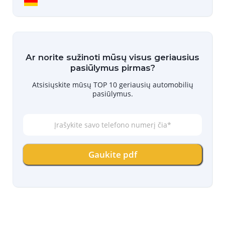
Ar norite sužinoti mūsų visus geriausius
pasiūlymus pirmas?
Atsisiųskite mūsų TOP 10 geriausių automobilių
pasiūlymus.
Į
r
a
š
Gaukite pdf
y
k
i
t
e
s
a
v