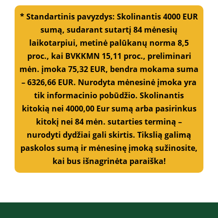
o
* Standartinis pavyzdys: Skolinantis 4000 EUR
t
e
sumą, sudarant sutartį 84 mėnesių
l
laikotarpiui, metinė palūkanų norma 8,5
e
f
proc., kai BVKKMN 15,11 proc., preliminari
o
mėn. įmoka 75,32 EUR, bendra mokama suma
n
o
– 6326,66 EUR. Nurodyta mėnesinė įmoka yra
n
tik informacinio pobūdžio. Skolinantis
u
kitokią nei 4000,00 Eur sumą arba pasirinkus
m
e
kitokį nei 84 mėn. sutarties terminą –
r
nurodyti dydžiai gali skirtis. Tikslią galimą
į
č
paskolos sumą ir mėnesinę įmoką sužinosite,
i
kai bus išnagrinėta paraiška!
a
*
*