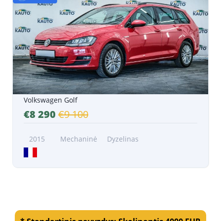
Volkswagen Golf
€8 290
€9 100
2015
Mechaninė
Dyzelinas