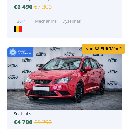
€6 490
€7 300
2011
Mechaninė
Dyzelinas
Nuo 88 EUR/Mėn.*
Seat Ibiza
€4 790
€5 290