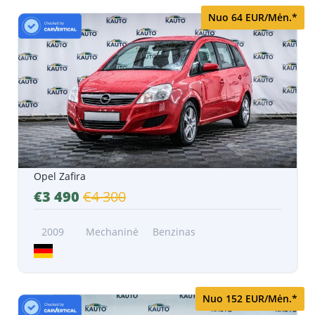
Nuo 64 EUR/Mėn.*
Opel Zafira
€3 490
€4 300
2009
Mechaninė
Benzinas
Nuo 152 EUR/Mėn.*