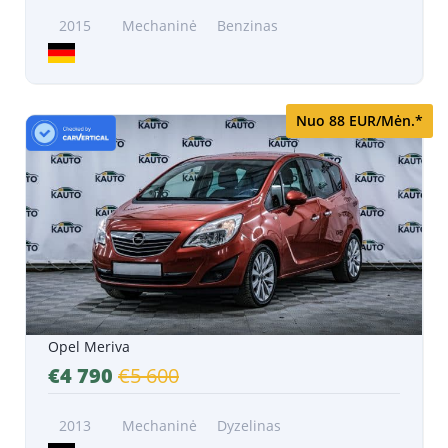
2015
Mechaninė
Benzinas
Nuo 88 EUR/Mėn.*
Opel Meriva
€4 790
€5 600
2013
Mechaninė
Dyzelinas