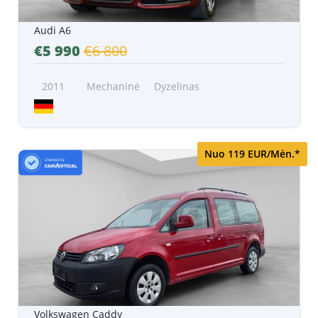
Audi A6
€5 990
€6 800
2011
Mechaninė
Dyzelinas
Nuo 119 EUR/Mėn.*
Volkswagen Caddy