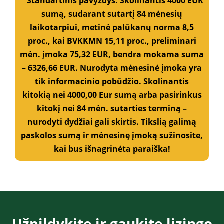
* Standartinis pavyzdys: Skolinantis 4000 EUR
sumą, sudarant sutartį 84 mėnesių
laikotarpiui, metinė palūkanų norma 8,5
proc., kai BVKKMN 15,11 proc., preliminari
mėn. įmoka 75,32 EUR, bendra mokama suma
– 6326,66 EUR. Nurodyta mėnesinė įmoka yra
tik informacinio pobūdžio. Skolinantis
kitokią nei 4000,00 Eur sumą arba pasirinkus
kitokį nei 84 mėn. sutarties terminą –
nurodyti dydžiai gali skirtis. Tikslią galimą
paskolos sumą ir mėnesinę įmoką sužinosite,
kai bus išnagrinėta paraiška!
Užpildykite ir gaukite lizingo