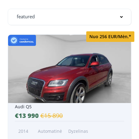
featured
Nuo 256 EUR/Mėn.*
Audi Q5
€13 990
€15 890
2014
Automatinė
Dyzelinas