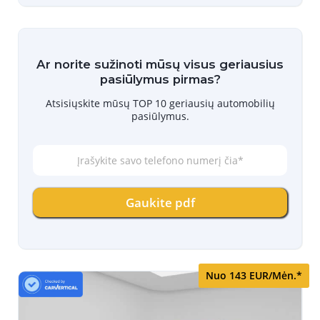
Ar norite sužinoti mūsų visus geriausius
pasiūlymus pirmas?
Atsisiųskite mūsų TOP 10 geriausių automobilių
pasiūlymus.
Į
r
a
š
Gaukite pdf
y
k
i
t
e
s
Nuo 143 EUR/Mėn.*
a
v
o