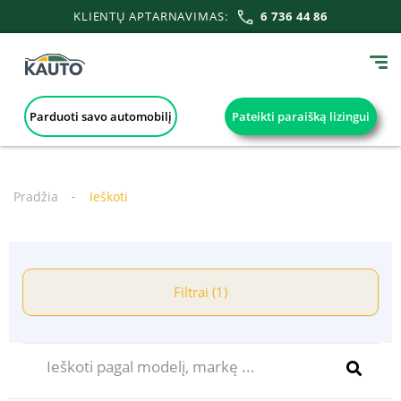
KLIENTŲ APTARNAVIMAS:
6 736 44 86
Parduoti savo automobilį
Pateikti paraišką lizingui
Pradžia
Ieškoti
Filtrai (1)