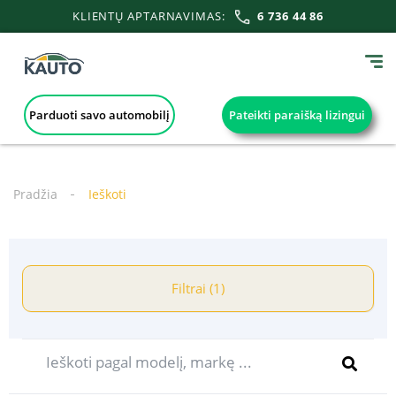
KLIENTŲ APTARNAVIMAS:
6 736 44 86
Parduoti savo automobilį
Pateikti paraišką lizingui
Pradžia
Ieškoti
Filtrai (1)