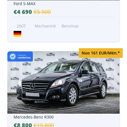
Ford S-MAX
€4 690
€5 500
2007
Mechaninė
Benzinas
Nuo 161 EUR/Mėn.*
Mercedes-Benz R300
€8 800
€10 800