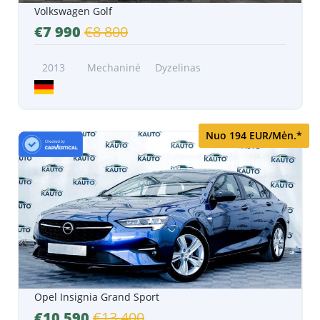
Volkswagen Golf
€7 990
€8 800
2013
Mechaninė
Dyzelinas
Nuo 194 EUR/Mėn.*
Opel Insignia Grand Sport
€10 590
€13 400