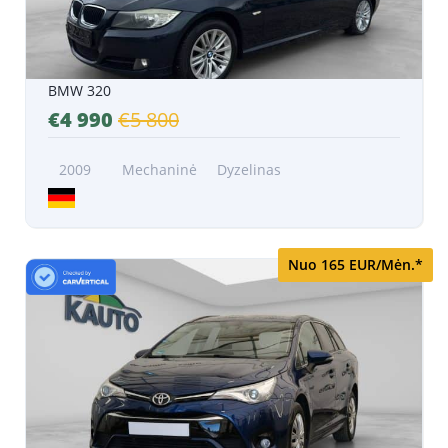
BMW 320
€4 990
€5 800
2009
Mechaninė
Dyzelinas
Nuo 165 EUR/Mėn.*