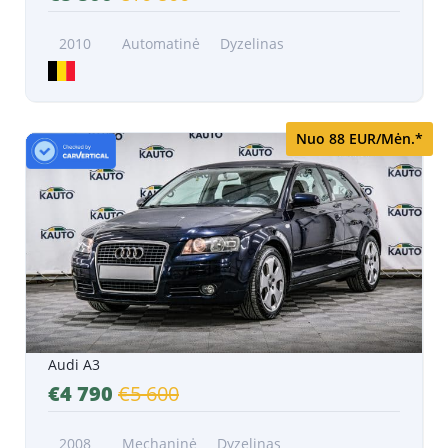
2010
Automatinė
Dyzelinas
Nuo 88 EUR/Mėn.*
Audi A3
€4 790
€5 600
2008
Mechaninė
Dyzelinas