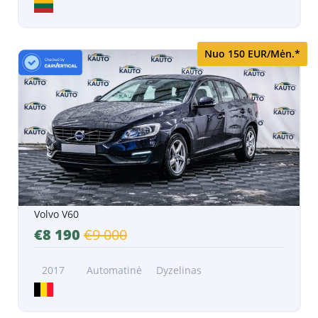
Nuo 150 EUR/Mėn.*
Volvo V60
€8 190
€9 000
2017
Automatinė
Dyzelinas