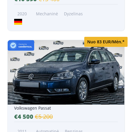
2020
Mechaninė
Dyzelinas
Nuo 83 EUR/Mėn.*
Volkswagen Passat
€4 500
€5 200
2011
Automatinė
Benzinas