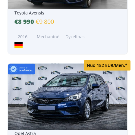
Toyota Avensis
€8 990
€9 800
2016
Mechaninė
Dyzelinas
Nuo 152 EUR/Mėn.*
Opel Astra