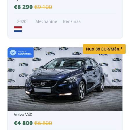
€8 290
€9 100
2020
Mechaninė
Benzinas
Nuo 88 EUR/Mėn.*
Volvo V40
€4 800
€6 800