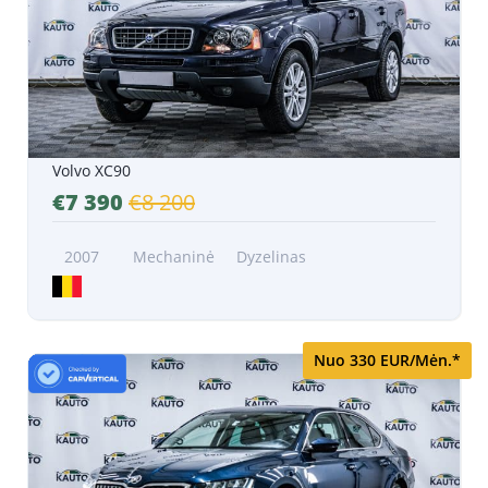
Volvo XC90
€7 390
€8 200
2007
Mechaninė
Dyzelinas
Nuo 330 EUR/Mėn.*