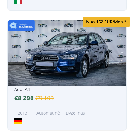
Nuo 152 EUR/Mėn.*
Audi A4
€8 290
€9 100
2013
Automatinė
Dyzelinas