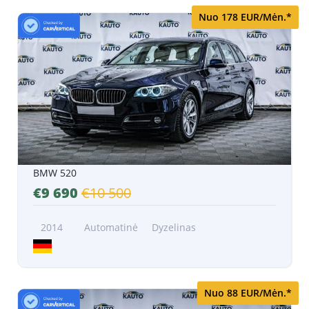
Nuo 178 EUR/Mėn.*
BMW 520
€9 690
€10 500
2014
Automatinė
Dyzelinas
Nuo 88 EUR/Mėn.*