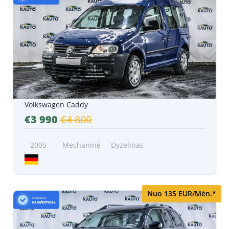
Volkswagen Caddy
€3 990
€4 800
2005
Mechaninė
Dyzelinas
Nuo 135 EUR/Mėn.*