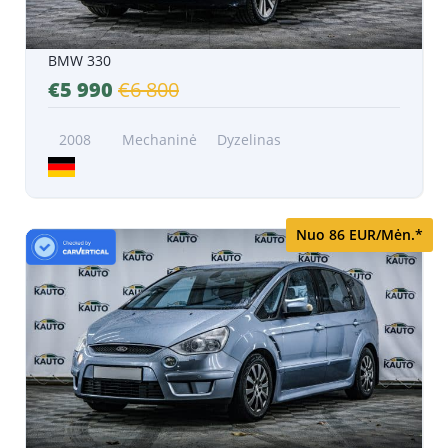
BMW 330
€5 990
€6 800
2008
Mechaninė
Dyzelinas
Nuo 86 EUR/Mėn.*