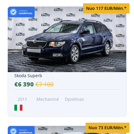
Nuo 117 EUR/Mėn.*
Skoda Superb
€6 390
€7 100
2011
Mechaninė
Dyzelinas
Nuo 73 EUR/Mėn.*