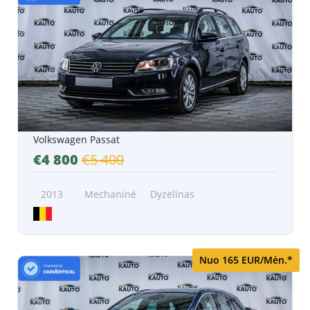
Volkswagen Passat
€4 800
€5 400
2013
Mechaninė
Dyzelinas
Nuo 165 EUR/Mėn.*