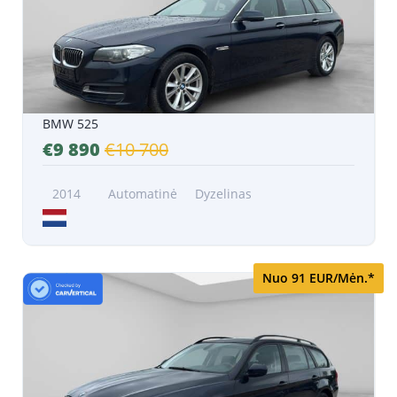
BMW 525
€9 890
€10 700
2014
Automatinė
Dyzelinas
Nuo 91 EUR/Mėn.*