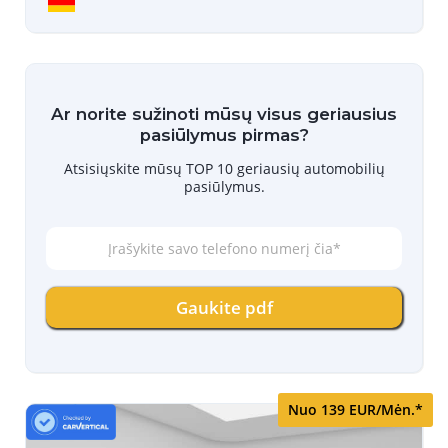
Ar norite sužinoti mūsų visus geriausius
pasiūlymus pirmas?
Atsisiųskite mūsų TOP 10 geriausių automobilių
pasiūlymus.
Į
r
a
š
Gaukite pdf
y
k
i
t
e
s
Nuo 139 EUR/Mėn.*
a
v