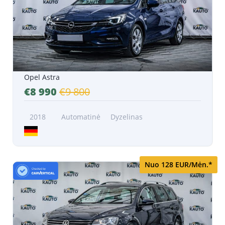
Opel Astra
€8 990
€9 800
2018
Automatinė
Dyzelinas
Nuo 128 EUR/Mėn.*