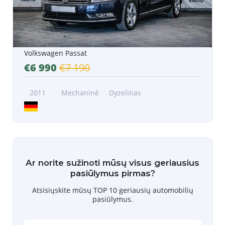
Volkswagen Passat
€6 990
€7 190
2011
Mechaninė
Dyzelinas
Ar norite sužinoti mūsų visus geriausius
pasiūlymus pirmas?
Atsisiųskite mūsų TOP 10 geriausių automobilių
pasiūlymus.
Į