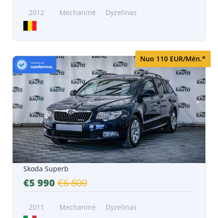
2012
Mechaninė
Dyzelinas
Nuo 110 EUR/Mėn.*
Skoda Superb
€5 990
€6 800
2011
Mechaninė
Dyzelinas