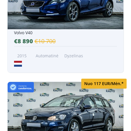
Volvo V40
€8 890
€10 700
2015
Automatinė
Dyzelinas
Nuo 117 EUR/Mėn.*