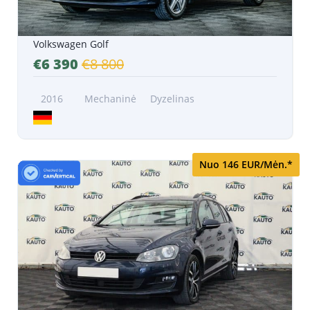
Volkswagen Golf
€6 390
€8 800
2016
Mechaninė
Dyzelinas
Nuo 146 EUR/Mėn.*