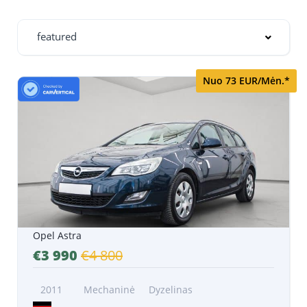
featured
Nuo 73 EUR/Mėn.*
Opel Astra
€3 990
€4 800
2011
Mechaninė
Dyzelinas