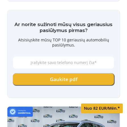
Ar norite sužinoti mūsų visus geriausius
pasiūlymus pirmas?
Atsisiųskite mūsų TOP 10 geriausių automobilių
pasiūlymus.
Į
r
a
š
Gaukite pdf
y
k
i
t
e
s
Nuo 82 EUR/Mėn.*
a
v
o