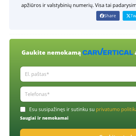
apžiūros ir valstybinių numerių. Visa tai padarysi
Share
Tw
Gaukite nemokamą
E
l
.
p
T
a
e
š
l
t
e
C
a
Esu susipažinęs ir sutinku su
privatumo politik
f
h
s
o
Saugiai ir nemokamai
e
*
n
c
*
a
k
s