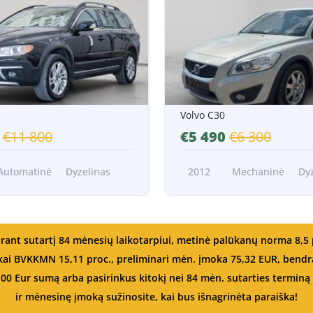
/Mėn.*
Nuo 101 EUR/Mėn.*
Volvo C30
0
€11 800
€5 490
€6 300
Automatinė
Dyzelinas
2012
Mechaninė
Dy
rant sutartį 84 mėnesių laikotarpiui, metinė palūkanų norma 8,5 
, kai BVKKMN 15,11 proc., preliminari mėn. įmoka 75,32 EUR, be
,00 Eur sumą arba pasirinkus kitokį nei 84 mėn. sutarties terminą –
ir mėnesinę įmoką sužinosite, kai bus išnagrinėta paraiška!