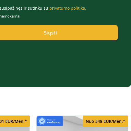
susipažinęs ir sutinku su
privatumo politika.
r nemokamai
Siųsti
01 EUR/Mėn.*
Nuo 348 EUR/Mėn.*