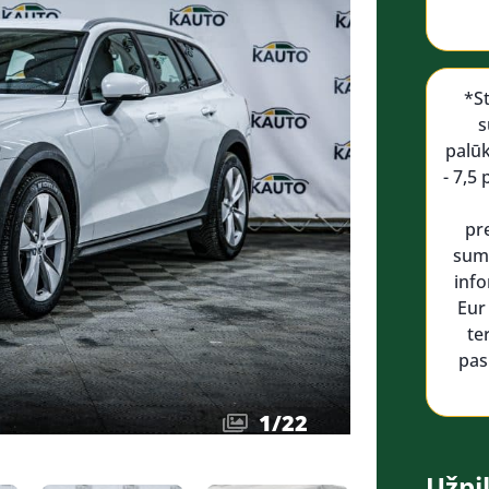
*S
s
palū
- 7,5
pr
suma
info
Eur
te
pas
1
/
22
Užpil