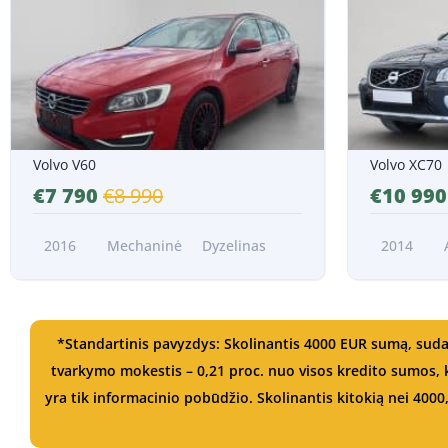
Nuo 143 EUR/Mėn.*
Nuo 201 EUR
Volvo V60
Volvo XC70
€7 790
€8 990
€10 99
2016
Mechaninė
Dyzelinas
2014
*Standartinis pavyzdys: Skolinantis 4000 EUR sumą, suda
tvarkymo mokestis – 0,21 proc. nuo visos kredito sumos
yra tik informacinio pobūdžio. Skolinantis kitokią nei 4000