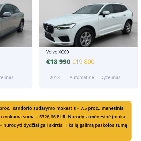
Nuo 348 EUR/Mėn.*
Volvo XC60
€18 990
€19 800
zelinas
2018
Automatinė
Dyzelinas
proc., sandorio sudarymo mokestis – 7,5 proc., mėnesinis
ndra mokama suma – 6326,66 EUR. Nurodyta mėnesinė įmoka
 nurodyti dydžiai gali skirtis. Tikslią galimą paskolos sumą