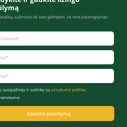
ūlymą
araišką, sužinosite tik savo galimybes, tai nėra įsipareigojimas!
u susipažinęs ir sutinku su
privatumo politika.
r nemokamai
Gaukite pasiūlymą