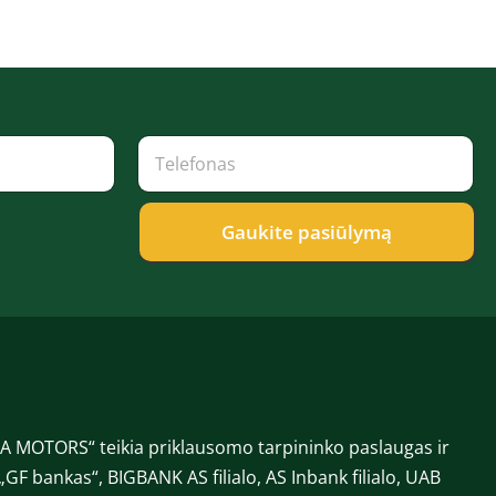
*
T
P
e
a
l
v
e
a
f
Gaukite pasiūlymą
r
o
d
n
ė
a
V
s
a
*
r
d
a
s
 MOTORS“ teikia priklausomo tarpininko paslaugas ir
„GF bankas“, BIGBANK AS filialo, AS Inbank filialo, UAB