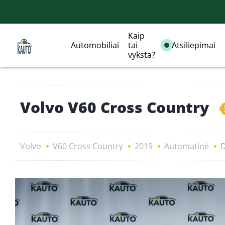
Kaip
Automobiliai
tai
Atsiliepimai
vyksta?
Volvo V60 Cross Country
Volvo
V60 Cross Country
2019
Automatinė
D