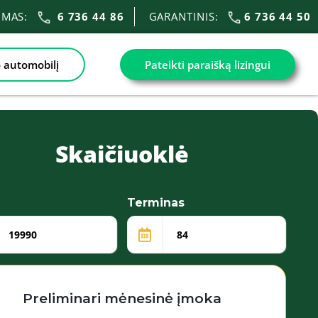
VIMAS:
6 736 44 86
GARANTINIS:
6 736 44 50
 automobilį
Pateikti paraišką lizingui
Skaičiuoklė
Terminas
Preliminari mėnesinė įmoka