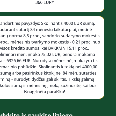
366 EUR*
tandartinis pavyzdys: Skolinantis 4000 EUR sumą,
udarant sutartį 84 mėnesių laikotarpiui, metinė
kanų norma 8,5 proc., sandorio sudarymo mokestis
 proc., mėnesinis tvarkymo mokestis - 0,21 proc. nuo
visos kredito sumos, kai BVKKMN 15,11 proc.,
eliminari mėn. įmoka 75,32 EUR, bendra mokama
 – 6326,66 EUR. Nurodyta mėnesinė įmoka yra tik
rmacinio pobūdžio. Skolinantis kitokią nei 4000,00
 sumą arba pasirinkus kitokį nei 84 mėn. sutarties
rminą - nurodyti dydžiai gali skirtis. Tikslią galimą
kolos sumą ir mėnesinę įmoką sužinosite, kai bus
išnagrinėta paraiška!
dykite ir gaukite lizingo