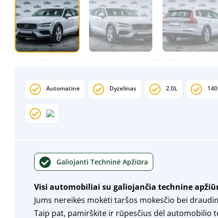
Automatinė
Dyzelinas
2.0L
14
Galiojanti Techninė Apžiūra
Visi automobiliai su galiojančia technine apžiū
Jums nereikės mokėti taršos mokesčio bei draudi
Taip pat, pamirškite ir rūpesčius dėl automobilio 