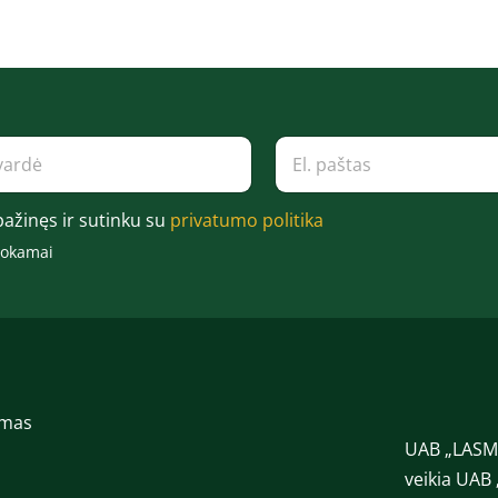
E
l
.
p
pažinęs ir sutinku su
privatumo politika
a
š
mokamai
t
a
s
*
imas
UAB „LASMA
veikia UAB 