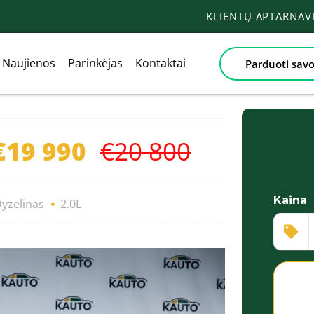
KLIENTŲ APTARNA
Naujienos
Parinkėjas
Kontaktai
Parduoti savo
€19 990
€20 800
Kaina
yzelinas
2.0L