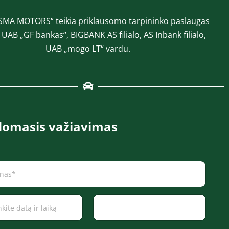
SMA MOTORS“ teikia priklausomo tarpininko paslaugas
a UAB „GF bankas“, BIGBANK AS filialo, AS Inbank filialo,
UAB „mogo LT“ vardu.
omasis važiavimas
Time