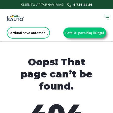
KLIENTŲ APTARNAVIMAS:
6 736 44 86
Parduoti savo automobilį
Pateikti paraišką lizingui
Oops! That
page can’t be
found.