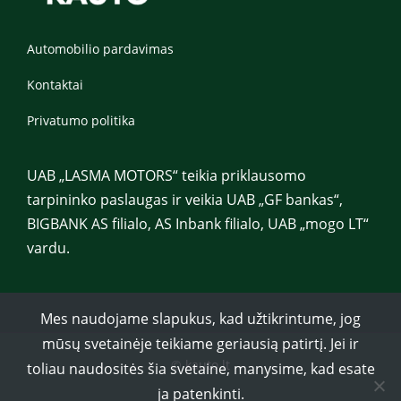
Automobilio pardavimas
Kontaktai
Privatumo politika
UAB „LASMA MOTORS“ teikia priklausomo
tarpininko paslaugas ir veikia UAB „GF bankas“,
BIGBANK AS filialo, AS Inbank filialo, UAB „mogo LT“
vardu.
Mes naudojame slapukus, kad užtikrintume, jog
mūsų svetainėje teikiame geriausią patirtį. Jei ir
© kauto.lt
toliau naudositės šia svetaine, manysime, kad esate
ja patenkinti.