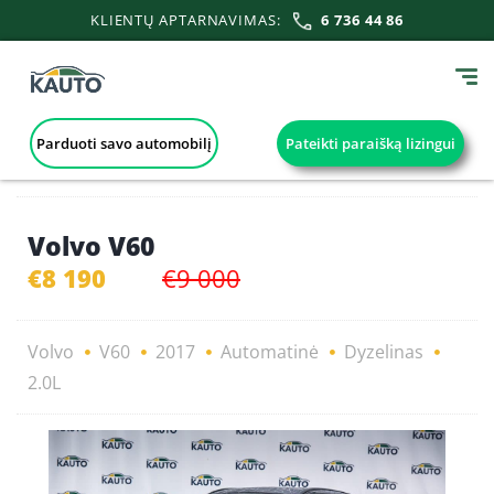
KLIENTŲ APTARNAVIMAS:
6 736 44 86
Parduoti savo automobilį
Pateikti paraišką lizingui
Volvo V60
€8 190
€9 000
Volvo
V60
2017
Automatinė
Dyzelinas
2.0L