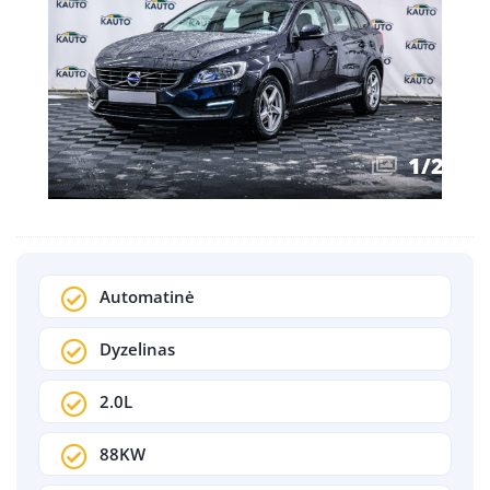
1
/
21
Automatinė
Dyzelinas
2.0L
88KW