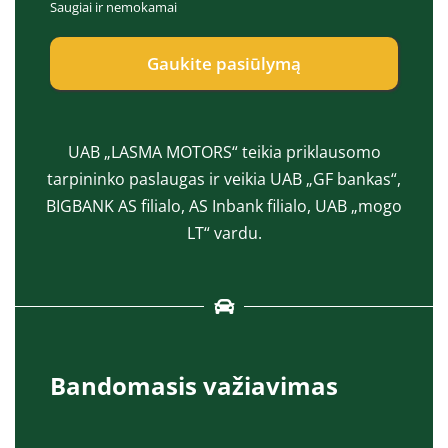
Saugiai ir nemokamai
e
a
p
s
t
*
Gaukite pasiūlymą
*
UAB „LASMA MOTORS“ teikia priklausomo
tarpininko paslaugas ir veikia UAB „GF bankas“,
BIGBANK AS filialo, AS Inbank filialo, UAB „mogo
LT“ vardu.
Bandomasis važiavimas