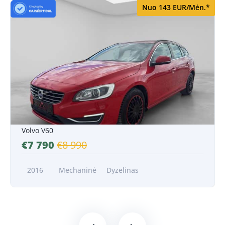
Nuo 143 EUR/Mėn.*
Nuo 143 EUR/Mėn.*
Volvo V60
€7 790
€8 990
2016
Mechaninė
Dyzelinas