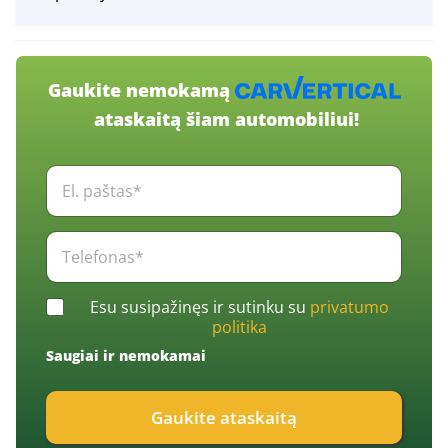
Gaukite nemokamą
ataskaitą šiam automobiliui!
E
l
.
p
T
a
e
š
l
t
e
C
a
Esu susipažinęs ir sutinku su
privatumo
f
h
s
politika
o
e
*
n
Saugiai ir nemokamai
c
*
a
k
s
b
*
Gaukite ataskaitą
o
*
x