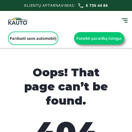
KLIENTŲ APTARNAVIMAS:
6 736 44 86
Parduoti savo automobilį
Pateikti paraišką lizingui
Oops! That
page can’t be
found.