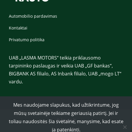
Automobilio pardavimas
Kontaktai
Privatumo politika
UAB „LASMA MOTORS“ teikia priklausomo
tarpininko paslaugas ir veikia UAB „GF bankas“,
BIGBANK AS filialo, AS Inbank filialo, UAB „mogo LT“
vardu.
Mes naudojame slapukus, kad užtikrintume, jog
mūsų svetainėje teikiame geriausią patirtį. Jei ir
© kauto.lt
toliau naudositės šia svetaine, manysime, kad esate
ja patenkinti.