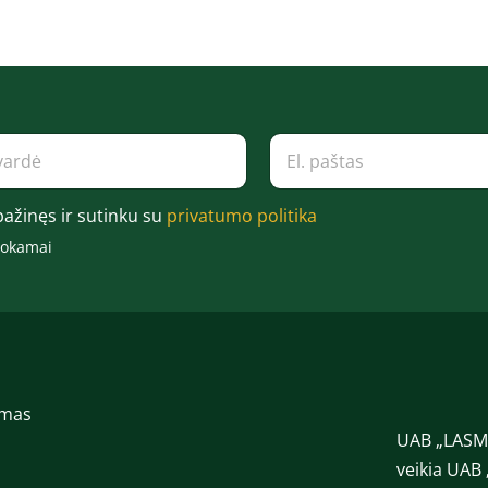
E
l
.
p
pažinęs ir sutinku su
privatumo politika
a
š
mokamai
t
a
s
*
imas
UAB „LASMA
veikia UAB 