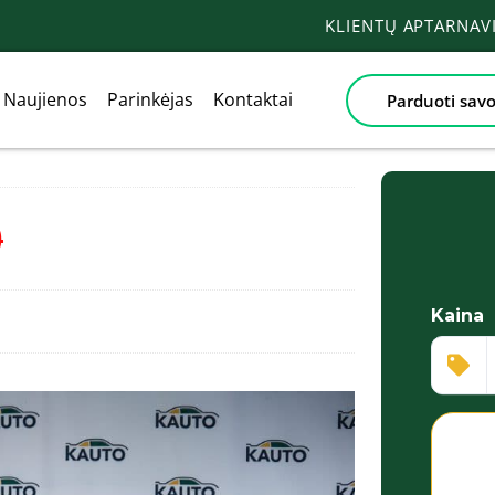
KLIENTŲ APTARNA
Naujienos
Parinkėjas
Kontaktai
Parduoti savo
0
Kaina