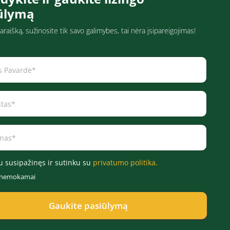
ūlymą
araišką, sužinosite tik savo galimybes, tai nėra įsipareigojimas!
u susipažinęs ir sutinku su
privatumo politika.
r nemokamai
Gaukite pasiūlymą