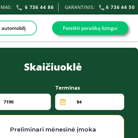
VIMAS:
6 736 44 86
GARANTINIS:
6 736 44 50
 automobilį
Pateikti paraišką lizingui
Skaičiuoklė
Terminas
Preliminari mėnesinė įmoka