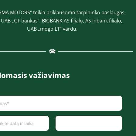
SMA MOTORS“ teikia priklausomo tarpininko paslaugas
a UAB „GF bankas“, BIGBANK AS filialo, AS Inbank filialo,
UAB „mogo LT“ vardu.
omasis važiavimas
Time