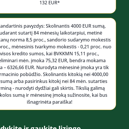
132 EUR*
tandartinis pavyzdys: Skolinantis 4000 EUR sumą,
udarant sutartį 84 mėnesių laikotarpiui, metinė
kanų norma 8,5 proc., sandorio sudarymo mokestis
 proc., mėnesinis tvarkymo mokestis - 0,21 proc. nuo
visos kredito sumos, kai BVKKMN 15,11 proc.,
eliminari mėn. įmoka 75,32 EUR, bendra mokama
 – 6326,66 EUR. Nurodyta mėnesinė įmoka yra tik
rmacinio pobūdžio. Skolinantis kitokią nei 4000,00
 sumą arba pasirinkus kitokį nei 84 mėn. sutarties
rminą - nurodyti dydžiai gali skirtis. Tikslią galimą
kolos sumą ir mėnesinę įmoką sužinosite, kai bus
išnagrinėta paraiška!
dykite ir gaukite lizingo