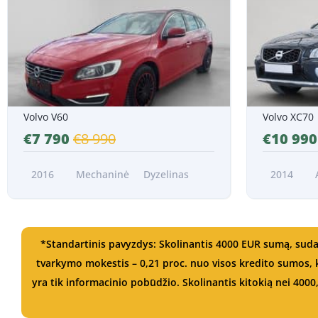
Nuo 143 EUR/Mėn.*
Nuo 201 EUR
Volvo V60
Volvo XC70
€7 790
€8 990
€10 99
2016
Mechaninė
Dyzelinas
2014
*Standartinis pavyzdys: Skolinantis 4000 EUR sumą, suda
tvarkymo mokestis – 0,21 proc. nuo visos kredito sumos
yra tik informacinio pobūdžio. Skolinantis kitokią nei 4000