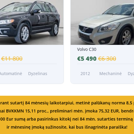
/Mėn.*
Nuo 101 EUR/Mėn.*
Volvo C30
0
€11 800
€5 490
€6 300
Automatinė
Dyzelinas
2012
Mechaninė
Dy
rant sutartį 84 mėnesių laikotarpiui, metinė palūkanų norma 8,5 
, kai BVKKMN 15,11 proc., preliminari mėn. įmoka 75,32 EUR, be
,00 Eur sumą arba pasirinkus kitokį nei 84 mėn. sutarties terminą –
ir mėnesinę įmoką sužinosite, kai bus išnagrinėta paraiška!