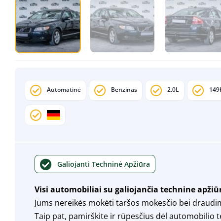
Automatinė
Benzinas
2.0L
149
Galiojanti Techninė Apžiūra
Visi automobiliai su galiojančia technine apžiū
Jums nereikės mokėti taršos mokesčio bei draudi
Taip pat, pamirškite ir rūpesčius dėl automobilio 