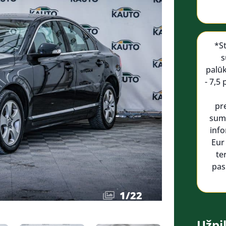
*S
s
palū
- 7,5
pr
suma
info
Eur
te
pas
1
/
22
Užpil