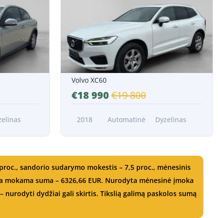
Nuo 348 EUR/Mėn.*
Volvo XC60
€18 990
€19 800
zelinas
2018
Automatinė
Dyzelinas
proc., sandorio sudarymo mokestis – 7,5 proc., mėnesinis
ndra mokama suma – 6326,66 EUR. Nurodyta mėnesinė įmoka
 nurodyti dydžiai gali skirtis. Tikslią galimą paskolos sumą