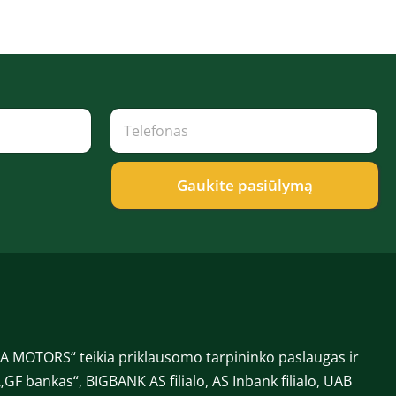
*
T
*
e
*
l
e
f
Gaukite pasiūlymą
o
n
a
s
*
 MOTORS“ teikia priklausomo tarpininko paslaugas ir
„GF bankas“, BIGBANK AS filialo, AS Inbank filialo, UAB