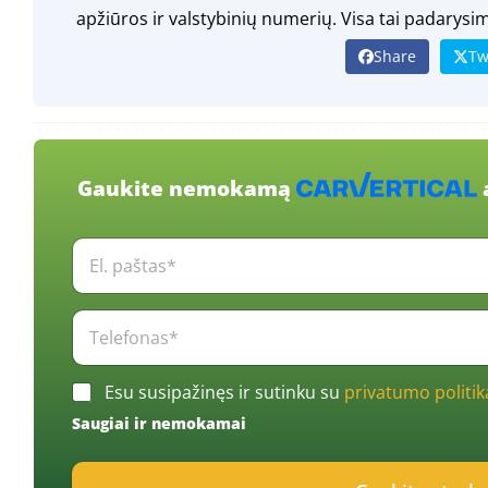
apžiūros ir valstybinių numerių. Visa tai padarysi
Share
Tw
Gaukite nemokamą
E
l
.
p
T
a
e
š
l
t
e
C
a
Esu susipažinęs ir sutinku su
privatumo politik
f
h
s
o
Saugiai ir nemokamai
e
*
n
c
*
a
k
s