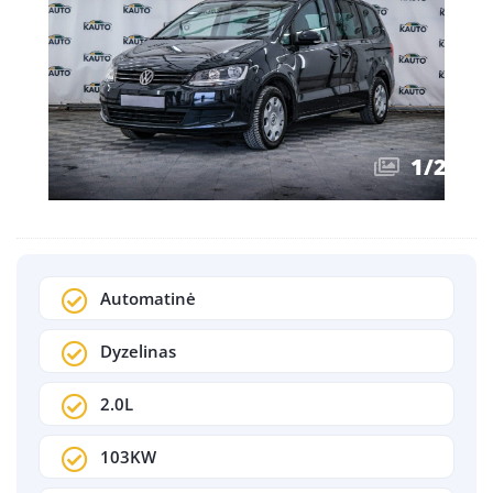
1
/
23
Automatinė
Dyzelinas
2.0L
103KW