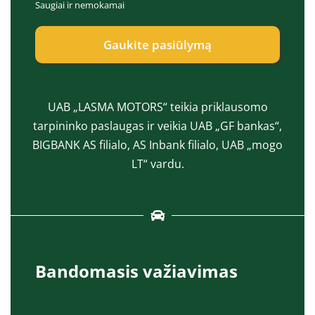
Saugiai ir nemokamai
e
a
p
s
t
*
Gaukite pasiūlymą
*
UAB „LASMA MOTORS“ teikia priklausomo
tarpininko paslaugas ir veikia UAB „GF bankas“,
BIGBANK AS filialo, AS Inbank filialo, UAB „mogo
LT“ vardu.
Bandomasis važiavimas