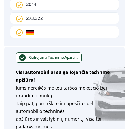
2014
273,322
Galiojanti Techninė Apžiūra
Visi automobiliai su galiojančia technine
apžiūra!
Jums nereikės mokėti taršos mokesčio bei
draudimo įmokų.
Taip pat, pamirškite ir rūpesčius dėl
automobilio techninės
apžiūros ir valstybinių numerių. Visa tai
padarysime mes.