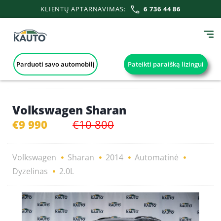
KLIENTŲ APTARNAVIMAS:
6 736 44 86
Parduoti savo automobilį
Pateikti paraišką lizingui
Volkswagen Sharan
€9 990
€10 800
Volkswagen
Sharan
2014
Automatinė
Dyzelinas
2.0L