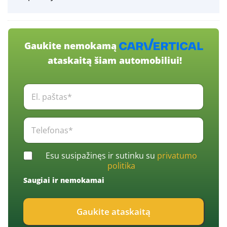
Gaukite nemokamą
ataskaitą šiam automobiliui!
E
l
.
p
T
a
e
š
l
t
e
C
a
Esu susipažinęs ir sutinku su
privatumo
f
h
s
politika
o
e
*
n
Saugiai ir nemokamai
c
*
a
k
s
b
*
Gaukite ataskaitą
o
*
x