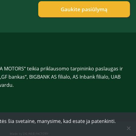
e
f
Gaukite pasiūlymą
o
n
a
s
*
 MOTORS“ teikia priklausomo tarpininko paslaugas ir
„GF bankas“, BIGBANK AS filialo, AS Inbank filialo, UAB
vardu.
tės šia svetaine, manysime, kad esate ja patenkinti.
Made by DG WEB FACTORY
.