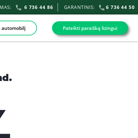
IMAS:
6 736 44 86
GARANTINIS:
6 736 44 50
 automobilį
Pateikti paraišką lizingui
nd.