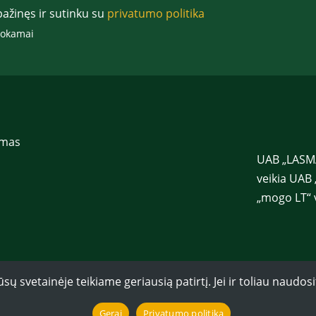
c
p
pažinęs ir sutinku su
privatumo politika
e
a
p
š
mokamai
t
t
E
a
l
s
.
*
imas
UAB „LASMA
veikia UAB 
„mogo LT“ 
svetainėje teikiame geriausią patirtį. Jei ir toliau naudosi
Gerai
Privatumo politika