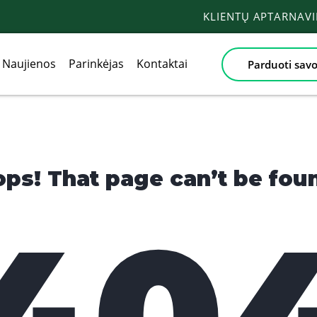
KLIENTŲ APTARNAV
Naujienos
Parinkėjas
Kontaktai
Parduoti savo
ps! That page can’t be fou