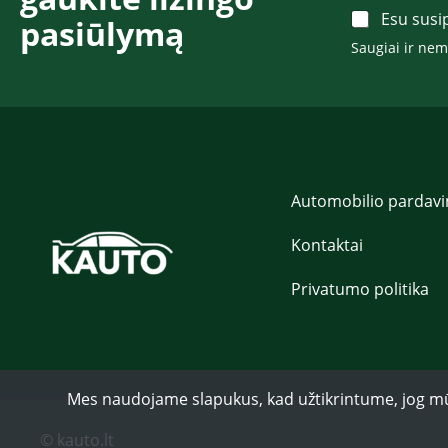
d
A
Esu susi
pasiūlymą​​​
a
c
s
Saugiai ir ne
c
P
e
a
p
v
t
a
*
r
d
ė
*
Automobilio pardav
Kontaktai
Privatumo politika
Mes naudojame slapukus, kad užtikrintume, jog mūsų 
© kauto.lt