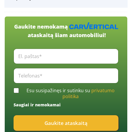
Gaukite nemokamą
ataskaitą šiam automobiliui!
E
l
.
p
T
a
e
š
l
t
e
C
a
Esu susipažinęs ir sutinku su
privatumo
f
h
s
politika
o
e
*
n
Saugiai ir nemokamai
c
*
a
k
s
b
*
Gaukite ataskaitą
o
*
x