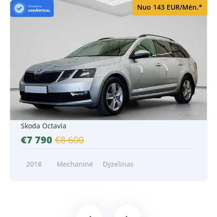
Nuo 143 EUR/Mėn.*
Nuo 143 EUR/Mėn.*
Skoda Octavia
€7 790
€8 600
2018
Mechaninė
Dyzelinas