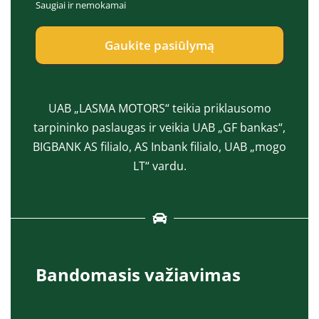
Saugiai ir nemokamai
e
a
p
s
t
*
Gaukite pasiūlymą
*
UAB „LASMA MOTORS“ teikia priklausomo
tarpininko paslaugas ir veikia UAB „GF bankas“,
BIGBANK AS filialo, AS Inbank filialo, UAB „mogo
LT“ vardu.
Bandomasis važiavimas