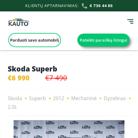
KLIENTŲ APTARNAVIMAS:
6 736 44 86
Parduoti savo automobilį
Pateikti paraišką lizingui
Skoda Superb
€6 990
€7 490
Skoda
Superb
2012
Mechaninė
Dyzelinas
2.0L