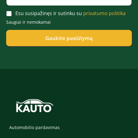
š
l
a
t
e
r
A
a
Esu susipažinęs ir sutinku su
privatumo politika
f
d
c
s
o
ė
Saugiai ir nemokamai
c
*
n
*
e
a
p
Gaukite pasiūlymą
s
t
*
*
Automobilio pardavimas