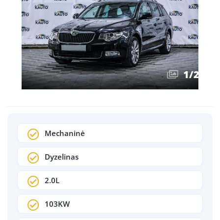
1
/
23
Mechaninė
Dyzelinas
2.0L
103KW