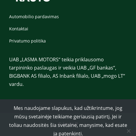
Automobilio pardavimas
Kontaktai
Privatumo politika
UAB „LASMA MOTORS“ teikia priklausomo
tarpininko paslaugas ir veikia UAB „GF bankas“,
BIGBANK AS filialo, AS Inbank filialo, UAB „mogo LT“
vardu.
Mes naudojame slapukus, kad užtikrintume, jog
mūsų svetainėje teikiame geriausią patirtį. Jei ir
© kauto.lt
toliau naudositės šia svetaine, manysime, kad esate
ja patenkinti.