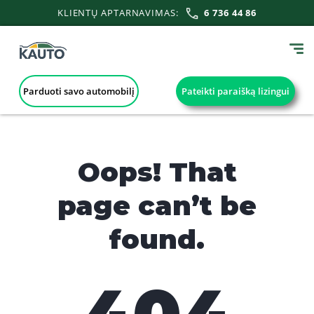
KLIENTŲ APTARNAVIMAS:
6 736 44 86
Parduoti savo automobilį
Pateikti paraišką lizingui
Oops! That
page can’t be
found.