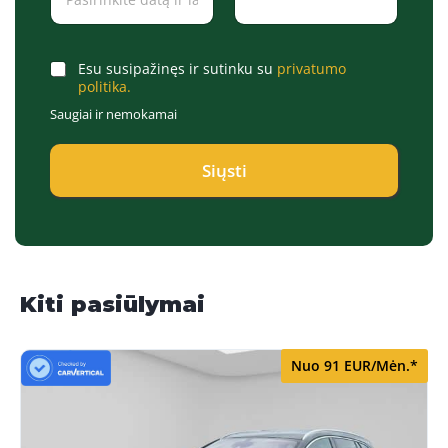
t
n
e
a
Date
Time
/
s
T
*
C
Esu susipažinęs ir sutinku su
privatumo
i
*
h
politika.
m
e
Saugiai ir nemokamai
e
c
*
k
b
Siųsti
o
x
e
s
*
Kiti pasiūlymai
Nuo 91 EUR/Mėn.*