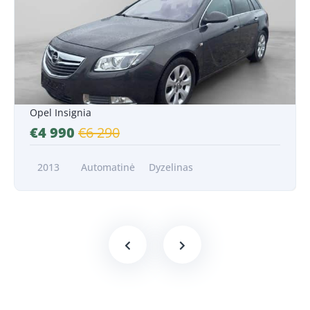
Nuo 91 EUR/Mėn.*
Opel Insignia
€4 990
€6 290
2013
Automatinė
Dyzelinas