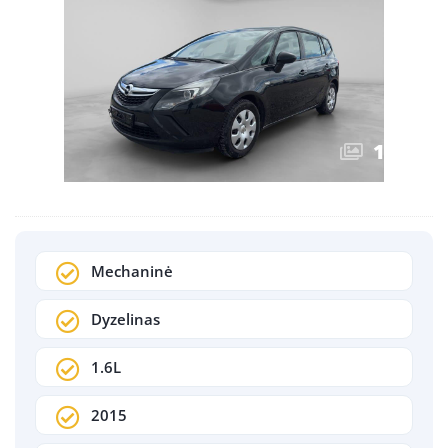
1
/
19
Mechaninė
Dyzelinas
1.6L
2015