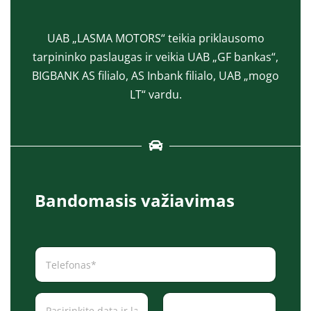
UAB „LASMA MOTORS“ teikia priklausomo
tarpininko paslaugas ir veikia UAB „GF bankas“,
BIGBANK AS filialo, AS Inbank filialo, UAB „mogo
LT“ vardu.
Bandomasis važiavimas
T
e
l
e
D
f
a
o