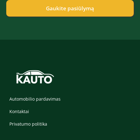
e
a
p
Gaukite pasiūlymą
s
t
*
*
Automobilio pardavimas
Kontaktai
Privatumo politika