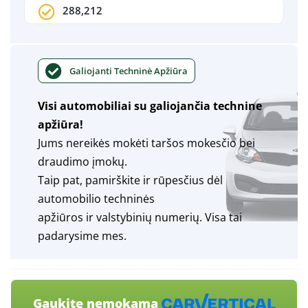
288,212
Galiojanti Techninė Apžiūra
Visi automobiliai su galiojančia technine
apžiūra!
Jums nereikės mokėti taršos mokesčio bei
draudimo įmokų.
Taip pat, pamirškite ir rūpesčius dėl
automobilio techninės
apžiūros ir valstybinių numerių. Visa tai
padarysime mes.
Gaukite nemokamą