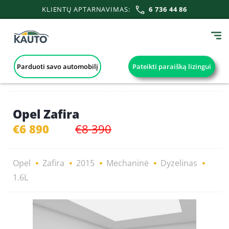
KLIENTŲ APTARNAVIMAS:
6 736 44 86
Parduoti savo automobilį
Pateikti paraišką lizingui
Opel Zafira
€6 890
€8 390
Opel
Zafira
2015
Mechaninė
Dyzelinas
1.6L