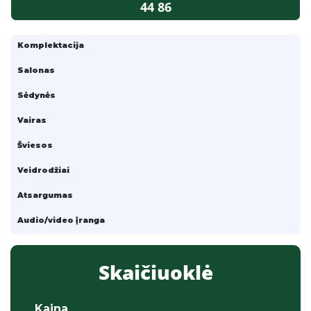
44 86
Komplektacija
Salonas
Sėdynės
Vairas
Šviesos
Veidrodžiai
Atsargumas
Audio/video įranga
Skaičiuoklė
Kaina