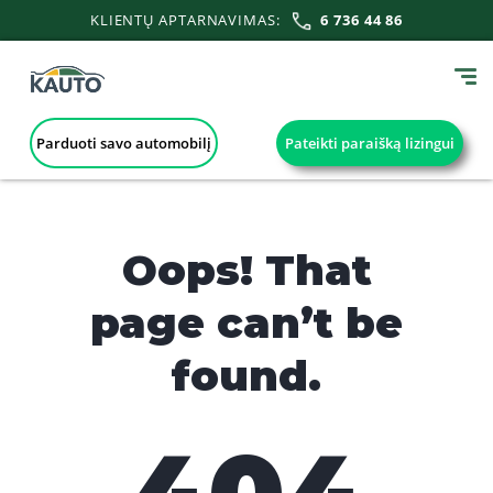
KLIENTŲ APTARNAVIMAS:
6 736 44 86
Parduoti savo automobilį
Pateikti paraišką lizingui
Oops! That
page can’t be
found.