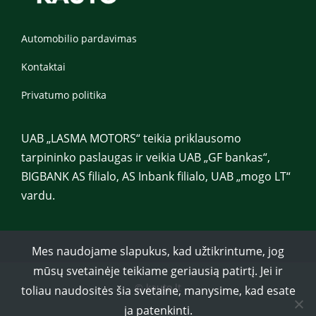
Automobilio pardavimas
Kontaktai
Privatumo politika
UAB „LASMA MOTORS“ teikia priklausomo
tarpininko paslaugas ir veikia UAB „GF bankas“,
BIGBANK AS filialo, AS Inbank filialo, UAB „mogo LT“
vardu.
Mes naudojame slapukus, kad užtikrintume, jog
mūsų svetainėje teikiame geriausią patirtį. Jei ir
© kauto.lt
toliau naudositės šia svetaine, manysime, kad esate
ja patenkinti.