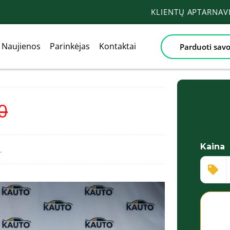
KLIENTŲ APTARNA
Naujienos
Parinkėjas
Kontaktai
Parduoti savo
0
Kaina
L