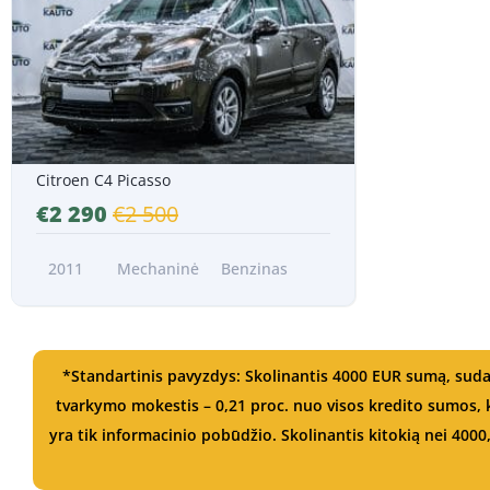
Nuo 42 EUR/Mėn.*
Citroen C4 Picasso
€2 290
€2 500
2011
Mechaninė
Benzinas
*Standartinis pavyzdys: Skolinantis 4000 EUR sumą, suda
tvarkymo mokestis – 0,21 proc. nuo visos kredito sumos
yra tik informacinio pobūdžio. Skolinantis kitokią nei 4000