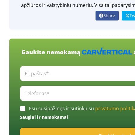
apžiūros ir valstybinių numerių. Visa tai padarysi
Share
Tw
Gaukite nemokamą
E
l
.
p
T
a
e
š
l
t
e
C
a
Esu susipažinęs ir sutinku su
privatumo politik
f
h
s
o
Saugiai ir nemokamai
e
*
n
c
*
a
k
s