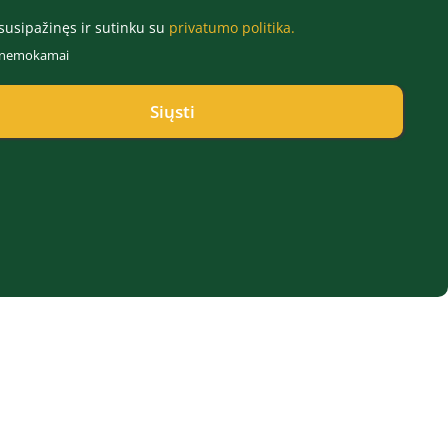
susipažinęs ir sutinku su
privatumo politika.
r nemokamai
Siųsti