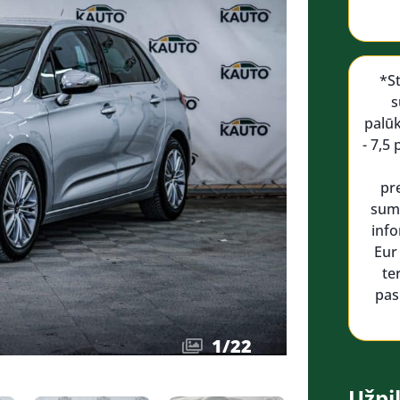
*S
s
palū
- 7,5
pr
suma
info
Eur
te
pas
1
/
22
Užpil