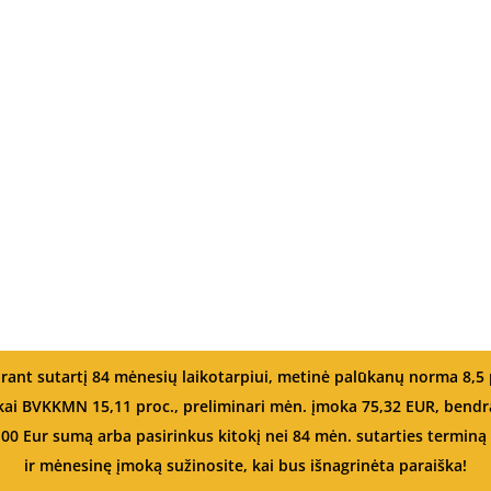
rant sutartį 84 mėnesių laikotarpiui, metinė palūkanų norma 8,5 
, kai BVKKMN 15,11 proc., preliminari mėn. įmoka 75,32 EUR, be
,00 Eur sumą arba pasirinkus kitokį nei 84 mėn. sutarties terminą –
ir mėnesinę įmoką sužinosite, kai bus išnagrinėta paraiška!