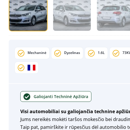
Mechaninė
Dyzelinas
1.6L
73K
Galiojanti Techninė Apžiūra
Visi automobiliai su galiojančia technine apžiū
Jums nereikės mokėti taršos mokesčio bei draudi
Taip pat, pamirškite ir rūpesčius dėl automobilio 