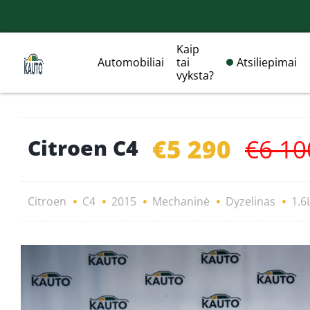
Kaip
Automobiliai
tai
Atsiliepimai
vyksta?
€5 290
€6 10
Citroen C4
Citroen
C4
2015
Mechaninė
Dyzelinas
1.6