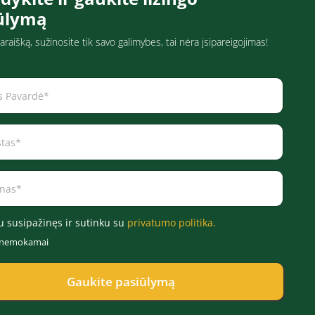
ūlymą
araišką, sužinosite tik savo galimybes, tai nėra įsipareigojimas!
u susipažinęs ir sutinku su
privatumo politika.
r nemokamai
Gaukite pasiūlymą