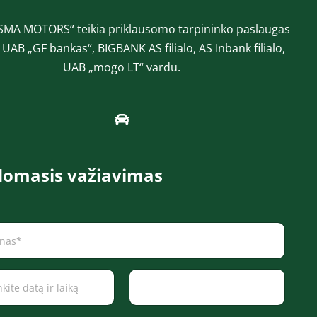
SMA MOTORS“ teikia priklausomo tarpininko paslaugas
a UAB „GF bankas“, BIGBANK AS filialo, AS Inbank filialo,
UAB „mogo LT“ vardu.
omasis važiavimas
Time