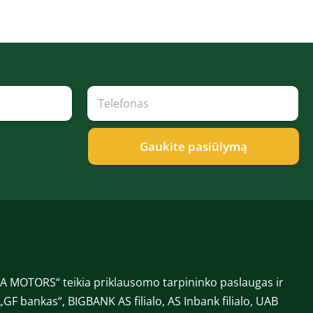
T
e
l
e
f
Gaukite pasiūlymą
o
n
a
s
*
 MOTORS“ teikia priklausomo tarpininko paslaugas ir
„GF bankas“, BIGBANK AS filialo, AS Inbank filialo, UAB