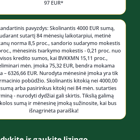
97 EUR*
tandartinis pavyzdys: Skolinantis 4000 EUR sumą,
udarant sutartį 84 mėnesių laikotarpiui, metinė
kanų norma 8,5 proc., sandorio sudarymo mokestis
 proc., mėnesinis tvarkymo mokestis - 0,21 proc. nuo
visos kredito sumos, kai BVKKMN 15,11 proc.,
eliminari mėn. įmoka 75,32 EUR, bendra mokama
 – 6326,66 EUR. Nurodyta mėnesinė įmoka yra tik
rmacinio pobūdžio. Skolinantis kitokią nei 4000,00
 sumą arba pasirinkus kitokį nei 84 mėn. sutarties
rminą - nurodyti dydžiai gali skirtis. Tikslią galimą
kolos sumą ir mėnesinę įmoką sužinosite, kai bus
išnagrinėta paraiška!
dykite ir gaukite lizingo