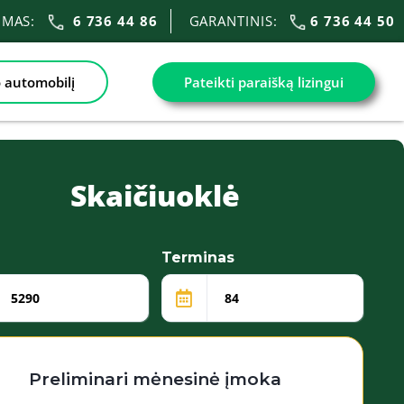
VIMAS:
6 736 44 86
GARANTINIS:
6 736 44 50
 automobilį
Pateikti paraišką lizingui
Skaičiuoklė
Terminas
Preliminari mėnesinė įmoka