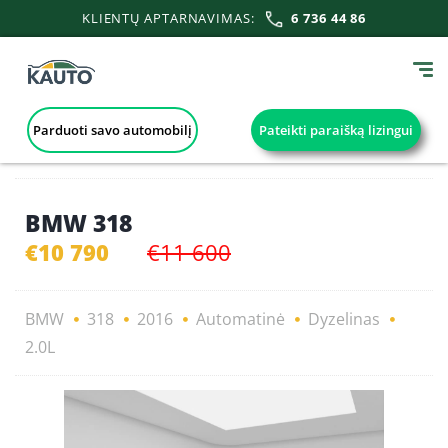
KLIENTŲ APTARNAVIMAS:
6 736 44 86
Parduoti savo automobilį
Pateikti paraišką lizingui
BMW 318
€10 790
€11 600
BMW
318
2016
Automatinė
Dyzelinas
2.0L