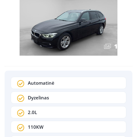
1
/
17
Automatinė
Dyzelinas
2.0L
110KW