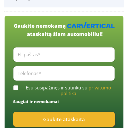
Gaukite nemokamą
ataskaitą šiam automobiliui!
E
l
.
p
T
a
e
š
l
t
e
C
a
Esu susipažinęs ir sutinku su
privatumo
f
h
s
politika
o
e
*
n
Saugiai ir nemokamai
c
*
a
k
s
b
*
Gaukite ataskaitą
o
*
x