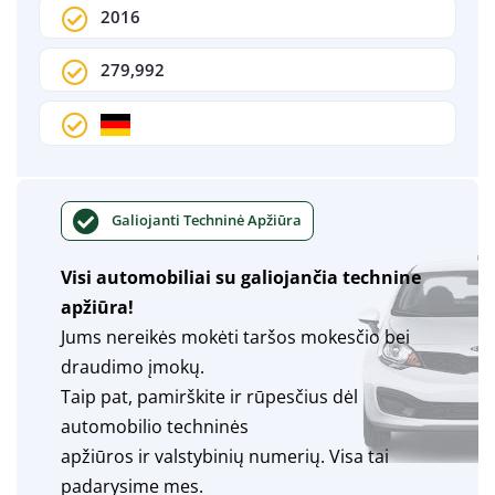
2016
279,992
Galiojanti Techninė Apžiūra
Visi automobiliai su galiojančia technine
apžiūra!
Jums nereikės mokėti taršos mokesčio bei
draudimo įmokų.
Taip pat, pamirškite ir rūpesčius dėl
automobilio techninės
apžiūros ir valstybinių numerių. Visa tai
padarysime mes.