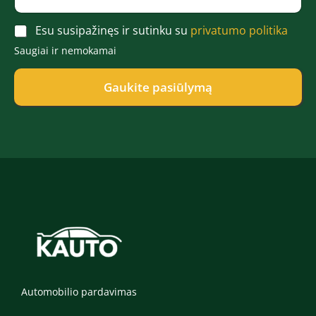
š
o
l
a
t
n
e
r
A
a
Esu susipažinęs ir sutinku su
privatumo politika
a
f
d
c
s
s
o
ė
Saugiai ir nemokamai
c
*
n
*
e
a
p
Gaukite pasiūlymą
s
t
*
*
Automobilio pardavimas