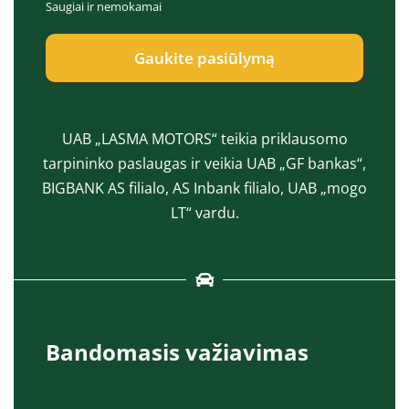
Saugiai ir nemokamai
e
a
p
s
t
*
Gaukite pasiūlymą
*
UAB „LASMA MOTORS“ teikia priklausomo
tarpininko paslaugas ir veikia UAB „GF bankas“,
BIGBANK AS filialo, AS Inbank filialo, UAB „mogo
LT“ vardu.
Bandomasis važiavimas