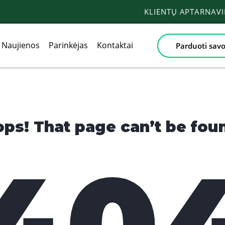
KLIENTŲ APTARNAV
Naujienos
Parinkėjas
Kontaktai
Parduoti savo
ps! That page can’t be fou