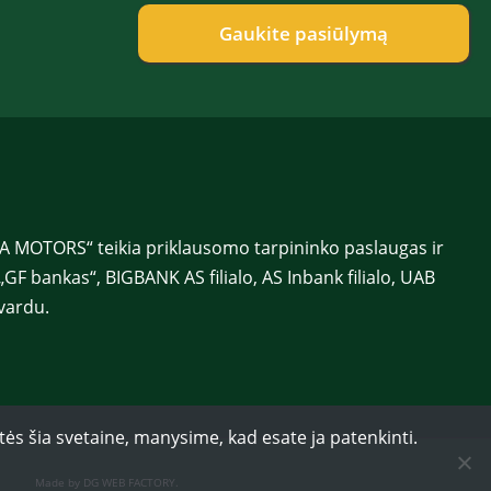
e
e
f
f
Gaukite pasiūlymą
o
o
n
n
a
a
s
s
*
*
 MOTORS“ teikia priklausomo tarpininko paslaugas ir
„GF bankas“, BIGBANK AS filialo, AS Inbank filialo, UAB
vardu.
tės šia svetaine, manysime, kad esate ja patenkinti.
Made by DG WEB FACTORY
.