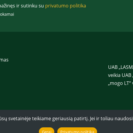
p
pažinęs ir sutinku su
privatumo politika
a
š
mokamai
t
a
s
*
imas
UAB „LASMA
veikia UAB 
„mogo LT“ 
svetainėje teikiame geriausią patirtį. Jei ir toliau naudosi
Gerai
Privatumo politika