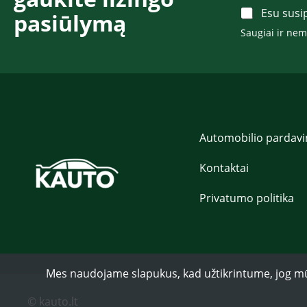
d
A
Esu susi
pasiūlymą​​​
a
c
s
Saugiai ir ne
c
P
e
a
p
v
t
a
*
r
d
ė
*
Automobilio pardav
Kontaktai
Privatumo politika
Mes naudojame slapukus, kad užtikrintume, jog mūsų 
© kauto.lt