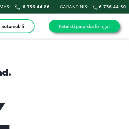
IMAS:
6 736 44 86
GARANTINIS:
6 736 44 50
 automobilį
Pateikti paraišką lizingui
nd.