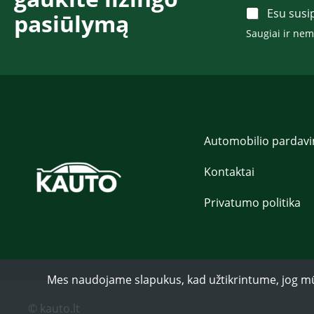
d
A
Esu susi
pasiūlymą​​​
a
c
s
Saugiai ir ne
c
P
e
a
p
v
t
a
*
r
d
ė
*
Automobilio pardav
Kontaktai
Privatumo politika
Mes naudojame slapukus, kad užtikrintume, jog mūsų 
© kauto.lt