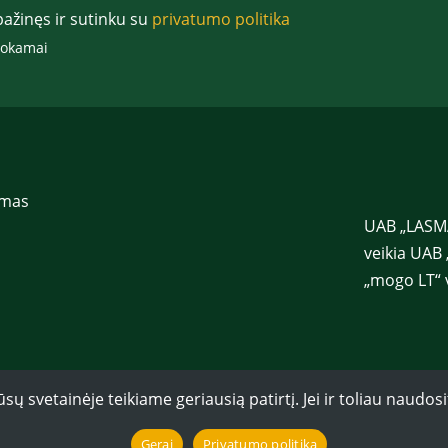
p
pažinęs ir sutinku su
privatumo politika
a
š
mokamai
t
a
s
*
imas
UAB „LASMA
veikia UAB 
„mogo LT“ 
svetainėje teikiame geriausią patirtį. Jei ir toliau naudosi
Gerai
Privatumo politika