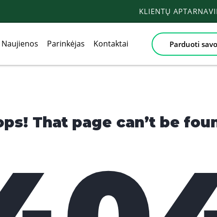
KLIENTŲ APTARNAV
Naujienos
Parinkėjas
Kontaktai
Parduoti savo
ps! That page can’t be fou