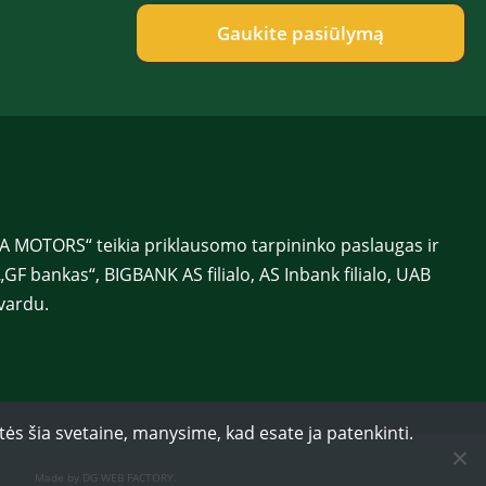
t
e
a
f
Gaukite pasiūlymą
s
o
E
n
l
a
.
s
E
*
l
.
 MOTORS“ teikia priklausomo tarpininko paslaugas ir
„GF bankas“, BIGBANK AS filialo, AS Inbank filialo, UAB
vardu.
tės šia svetaine, manysime, kad esate ja patenkinti.
Made by DG WEB FACTORY
.