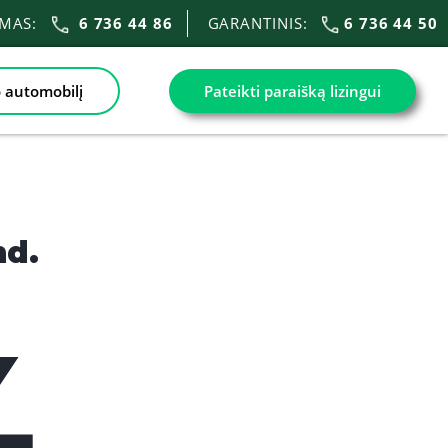
IMAS:
6 736 44 86
GARANTINIS:
6 736 44 50
 automobilį
Pateikti paraišką lizingui
nd.