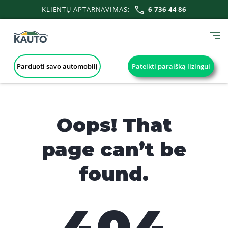
KLIENTŲ APTARNAVIMAS:
6 736 44 86
Parduoti savo automobilį
Pateikti paraišką lizingui
Oops! That
page can’t be
found.