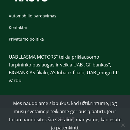
Automobilio pardavimas
Kontaktai
Privatumo politika
UAB „LASMA MOTORS“ teikia priklausomo
tarpininko paslaugas ir veikia UAB „GF bankas“,
BIGBANK AS filialo, AS Inbank filialo, UAB „mogo LT“
vardu.
Mes naudojame slapukus, kad užtikrintume, jog
mūsų svetainėje teikiame geriausią patirtį. Jei ir
© kauto.lt
toliau naudositės šia svetaine, manysime, kad esate
ja patenkinti.