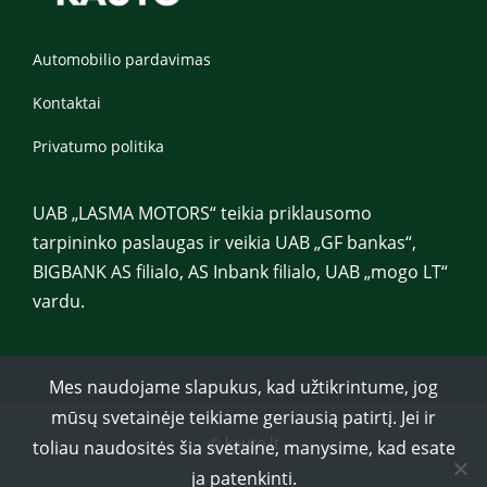
Automobilio pardavimas
Kontaktai
Privatumo politika
UAB „LASMA MOTORS“ teikia priklausomo
tarpininko paslaugas ir veikia UAB „GF bankas“,
BIGBANK AS filialo, AS Inbank filialo, UAB „mogo LT“
vardu.
Mes naudojame slapukus, kad užtikrintume, jog
mūsų svetainėje teikiame geriausią patirtį. Jei ir
© kauto.lt
toliau naudositės šia svetaine, manysime, kad esate
ja patenkinti.