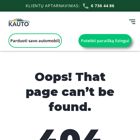
KLIENTŲ APTARNAVIMAS:
6 736 44 86
Parduoti savo automobilį
Pateikti paraišką lizingui
Oops! That
page can’t be
found.