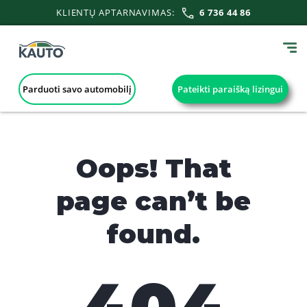
KLIENTŲ APTARNAVIMAS:
6 736 44 86
Parduoti savo automobilį
Pateikti paraišką lizingui
Oops! That
page can’t be
found.