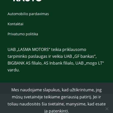
Automobilio pardavimas
Kontaktai
Privatumo politika
UAB „LASMA MOTORS“ teikia priklausomo
tarpininko paslaugas ir veikia UAB „GF bankas“,
BIGBANK AS filialo, AS Inbank filialo, UAB „mogo LT“
vardu.
Mes naudojame slapukus, kad užtikrintume, jog
mūsų svetainėje teikiame geriausią patirtį. Jei ir
© kauto.lt
toliau naudositės šia svetaine, manysime, kad esate
ja patenkinti.