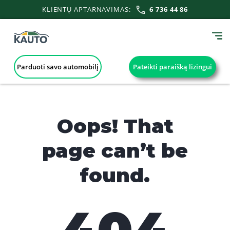
KLIENTŲ APTARNAVIMAS:
6 736 44 86
Parduoti savo automobilį
Pateikti paraišką lizingui
Oops! That
page can’t be
found.