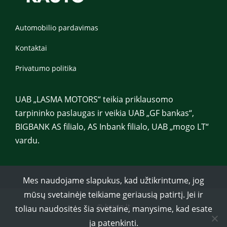
Automobilio pardavimas
Kontaktai
Privatumo politika
UAB „LASMA MOTORS“ teikia priklausomo
tarpininko paslaugas ir veikia UAB „GF bankas“,
BIGBANK AS filialo, AS Inbank filialo, UAB „mogo LT“
vardu.
Mes naudojame slapukus, kad užtikrintume, jog
mūsų svetainėje teikiame geriausią patirtį. Jei ir
© kauto.lt
toliau naudositės šia svetaine, manysime, kad esate
ja patenkinti.