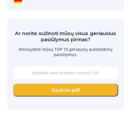
Ar norite sužinoti mūsų visus geriausius
pasiūlymus pirmas?
Atsisiųskite mūsų TOP 10 geriausių automobilių
pasiūlymus.
Į
r
a
š
Gaukite pdf
y
k
i
t
e
s
a
v