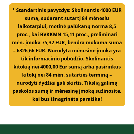
o
* Standartinis pavyzdys: Skolinantis 4000 EUR
t
e
sumą, sudarant sutartį 84 mėnesių
l
laikotarpiui, metinė palūkanų norma 8,5
e
f
proc., kai BVKKMN 15,11 proc., preliminari
o
mėn. įmoka 75,32 EUR, bendra mokama suma
n
o
– 6326,66 EUR. Nurodyta mėnesinė įmoka yra
n
tik informacinio pobūdžio. Skolinantis
u
kitokią nei 4000,00 Eur sumą arba pasirinkus
m
e
kitokį nei 84 mėn. sutarties terminą –
r
nurodyti dydžiai gali skirtis. Tikslią galimą
į
č
paskolos sumą ir mėnesinę įmoką sužinosite,
i
kai bus išnagrinėta paraiška!
a
*
*