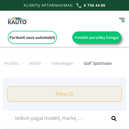
KLIENTŲ APTARNAVIMAS:
6 736 44 86
Parduoti savo automobilį
Pateikti paraišką lizingui
Pradžia
Ieškoti
Volkswagen
Golf Sportsvan
Filtrai (2)