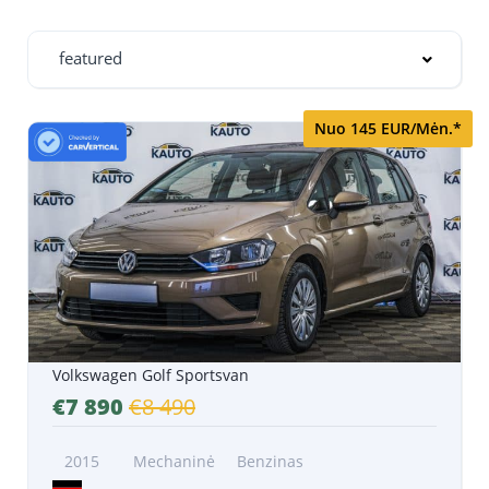
featured
Nuo 145 EUR/Mėn.*
Volkswagen Golf Sportsvan
€7 890
€8 490
2015
Mechaninė
Benzinas