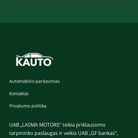
*
n
t
_
u
r
l
Automobilio pardavimas
Kontaktai
Privatumo politika
UAB „LASMA MOTORS“ teikia priklausomo
tarpininko paslaugas ir veikia UAB „GF bankas“,