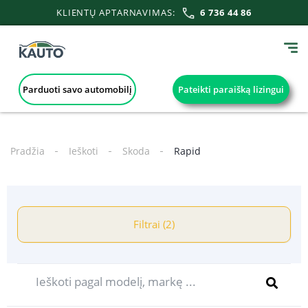
KLIENTŲ APTARNAVIMAS:
6 736 44 86
Parduoti savo automobilį
Pateikti paraišką lizingui
Pradžia
Ieškoti
Skoda
Rapid
Filtrai (2)