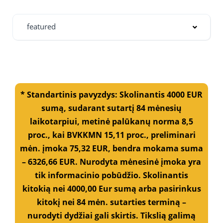
featured
* Standartinis pavyzdys: Skolinantis 4000 EUR
sumą, sudarant sutartį 84 mėnesių
laikotarpiui, metinė palūkanų norma 8,5
proc., kai BVKKMN 15,11 proc., preliminari
mėn. įmoka 75,32 EUR, bendra mokama suma
– 6326,66 EUR. Nurodyta mėnesinė įmoka yra
tik informacinio pobūdžio. Skolinantis
kitokią nei 4000,00 Eur sumą arba pasirinkus
kitokį nei 84 mėn. sutarties terminą –
nurodyti dydžiai gali skirtis. Tikslią galimą