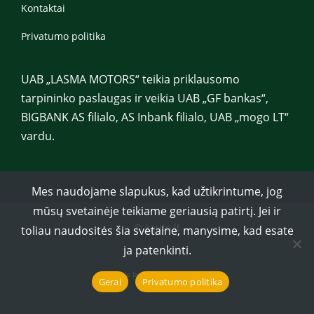
Kontaktai
Privatumo politika
UAB „LASMA MOTORS“ teikia priklausomo
tarpininko paslaugas ir veikia UAB „GF bankas“,
BIGBANK AS filialo, AS Inbank filialo, UAB „mogo LT“
vardu.
Mes naudojame slapukus, kad užtikrintume, jog
mūsų svetainėje teikiame geriausią patirtį. Jei ir
© kauto.lt
toliau naudositės šia svetaine, manysime, kad esate
ja patenkinti.
Made by DG WEB FACTORY
.
Gerai
Privatumo politika