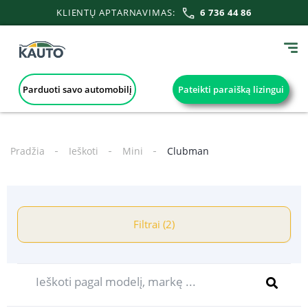
KLIENTŲ APTARNAVIMAS:
6 736 44 86
Parduoti savo automobilį
Pateikti paraišką lizingui
Pradžia
Ieškoti
Mini
Clubman
Filtrai (2)