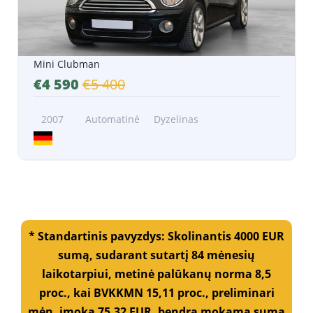
Mini Clubman
€4 590
€5 400
2007
Automatinė
Dyzelinas
* Standartinis pavyzdys: Skolinantis 4000 EUR
sumą, sudarant sutartį 84 mėnesių
laikotarpiui, metinė palūkanų norma 8,5
proc., kai BVKKMN 15,11 proc., preliminari
mėn. įmoka 75,32 EUR, bendra mokama suma