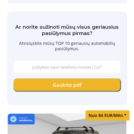
Ar norite sužinoti mūsų visus geriausius
pasiūlymus pirmas?
Atsisiųskite mūsų TOP 10 geriausių automobilių
pasiūlymus.
Į
r
a
š
Gaukite pdf
y
k
i
t
e
s
Nuo 84 EUR/Mėn.*
a
v
o