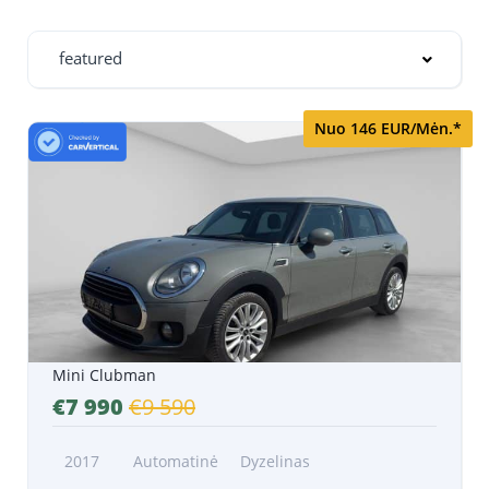
featured
Nuo 146 EUR/Mėn.*
Mini Clubman
€7 990
€9 590
2017
Automatinė
Dyzelinas