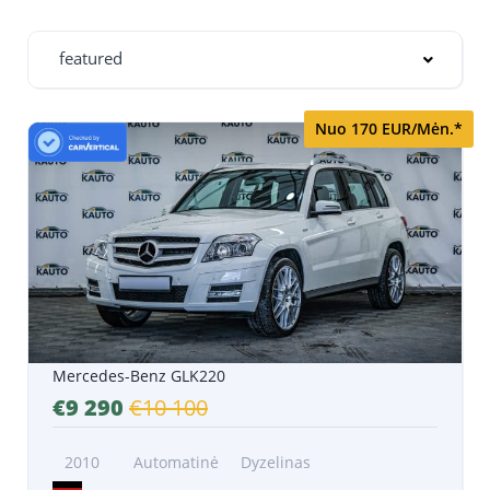
featured
Nuo 170 EUR/Mėn.*
Mercedes-Benz GLK220
€9 290
€10 100
2010
Automatinė
Dyzelinas