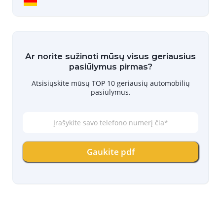
Ar norite sužinoti mūsų visus geriausius
pasiūlymus pirmas?
Atsisiųskite mūsų TOP 10 geriausių automobilių
pasiūlymus.
Į
r
a
š
Gaukite pdf
y
k
i
t
e
s
a
v