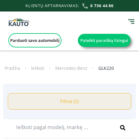
KLIENTŲ APTARNAVIMAS:
6 736 44 86
Parduoti savo automobilį
Pateikti paraišką lizingui
Pradžia
Ieškoti
Mercedes-Benz
GLK220
Filtrai (2)