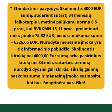
o
* Standartinis pavyzdys: Skolinantis 4000 EUR
t
e
sumą, sudarant sutartį 84 mėnesių
l
laikotarpiui, metinė palūkanų norma 8,5
e
f
proc., kai BVKKMN 15,11 proc., preliminari
o
mėn. įmoka 75,32 EUR, bendra mokama suma
n
o
– 6326,66 EUR. Nurodyta mėnesinė įmoka yra
n
tik informacinio pobūdžio. Skolinantis
u
kitokią nei 4000,00 Eur sumą arba pasirinkus
m
e
kitokį nei 84 mėn. sutarties terminą –
r
nurodyti dydžiai gali skirtis. Tikslią galimą
į
č
paskolos sumą ir mėnesinę įmoką sužinosite,
i
kai bus išnagrinėta paraiška!
a
*
*