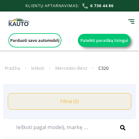
KLIENTŲ APTARNAVIMAS:
6 736 44 86
Parduoti savo automobilį
Pateikti paraišką lizingui
Pradžia
Ieškoti
Mercedes-Benz
C320
Filtrai (2)