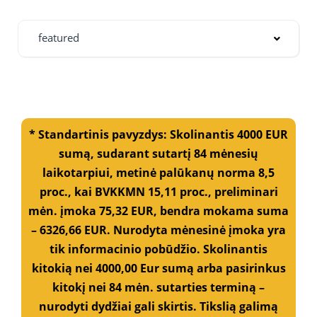
featured
* Standartinis pavyzdys: Skolinantis 4000 EUR
sumą, sudarant sutartį 84 mėnesių
laikotarpiui, metinė palūkanų norma 8,5
proc., kai BVKKMN 15,11 proc., preliminari
mėn. įmoka 75,32 EUR, bendra mokama suma
– 6326,66 EUR. Nurodyta mėnesinė įmoka yra
tik informacinio pobūdžio. Skolinantis
kitokią nei 4000,00 Eur sumą arba pasirinkus
kitokį nei 84 mėn. sutarties terminą –
nurodyti dydžiai gali skirtis. Tikslią galimą