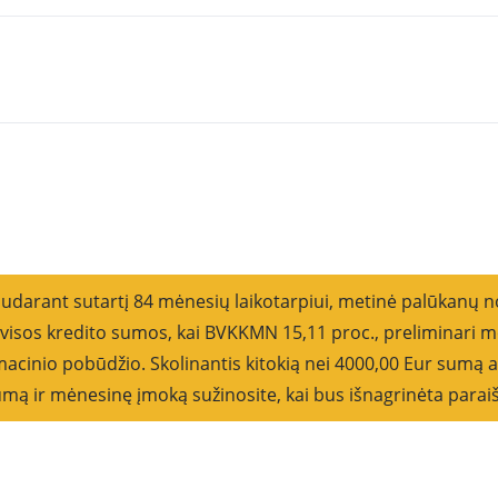
Rikiu
sudarant sutartį 84 mėnesių laikotarpiui, metinė palūkanų 
o visos kredito sumos, kai BVKKMN 15,11 proc., preliminar
cinio pobūdžio. Skolinantis kitokią nei 4000,00 Eur sumą ar
 sumą ir mėnesinę įmoką sužinosite, kai bus išnagrinėta parai