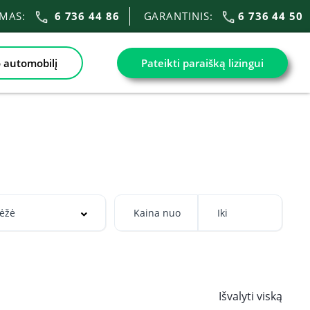
IMAS:
6 736 44 86
GARANTINIS:
6 736 44 50
 automobilį
Pateikti paraišką lizingui
Išvalyti viską