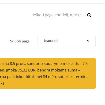
featured
oti pagal:
norma 8,5 proc., sandorio sudarymo mokestis – 7,5
i mėn. įmoka 75,32 EUR, bendra mokama suma –
ba pasirinkus kitokį nei 84 mėn. sutarties terminą –
ška!