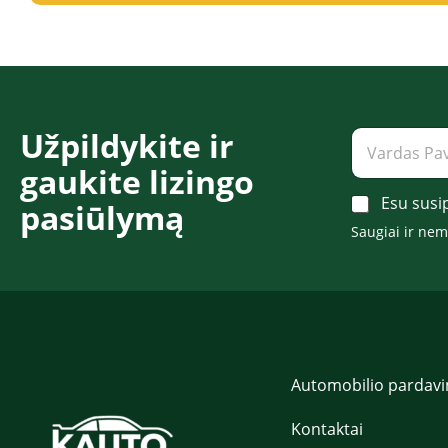
Užpildykite ir
V
a
gaukite lizingo
r
d
A
Esu susi
pasiūlymą​​​
a
c
s
Saugiai ir ne
c
P
e
a
p
v
t
a
*
r
d
ė
*
Automobilio pardav
Kontaktai