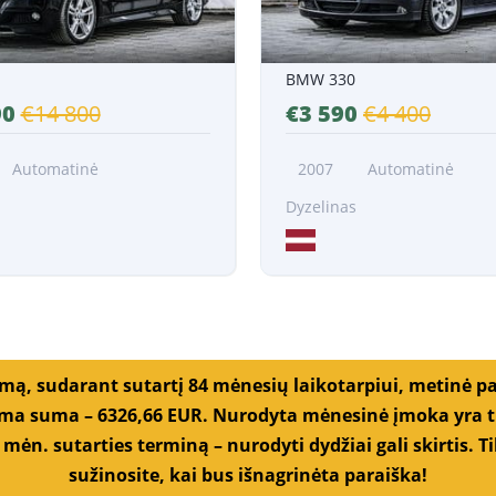
BMW 330
90
€14 800
€3 590
€4 400
Automatinė
2007
Automatinė
s
Dyzelinas
umą, sudarant sutartį 84 mėnesių laikotarpiui, metinė p
a suma – 6326,66 EUR. Nurodyta mėnesinė įmoka yra tik
 mėn. sutarties terminą – nurodyti dydžiai gali skirtis.
sužinosite, kai bus išnagrinėta paraiška!