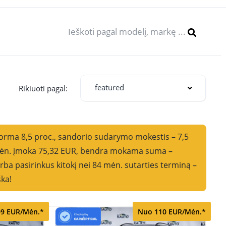
featured
oti pagal:
norma 8,5 proc., sandorio sudarymo mokestis – 7,5
i mėn. įmoka 75,32 EUR, bendra mokama suma –
ba pasirinkus kitokį nei 84 mėn. sutarties terminą –
ška!
9 EUR/Mėn.*
Nuo 110 EUR/Mėn.*