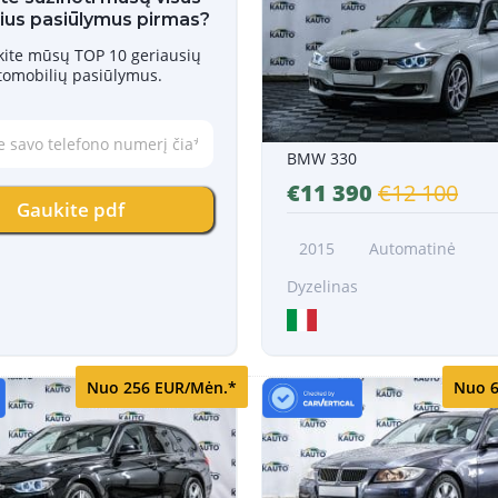
ius pasiūlymus pirmas?
skite mūsų TOP 10 geriausių
tomobilių pasiūlymus.
BMW 330
€11 390
€12 100
Gaukite pdf
2015
Automatinė
Dyzelinas
Nuo 256 EUR/Mėn.*
Nuo 6