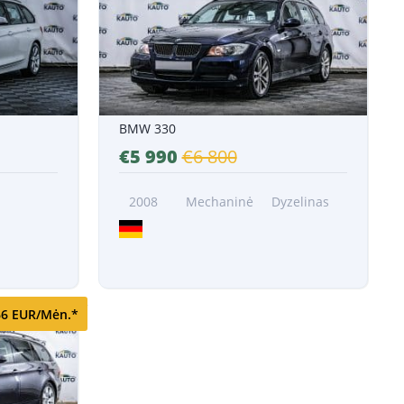
BMW 330
€5 990
€6 800
2008
Mechaninė
Dyzelinas
6 EUR/Mėn.*