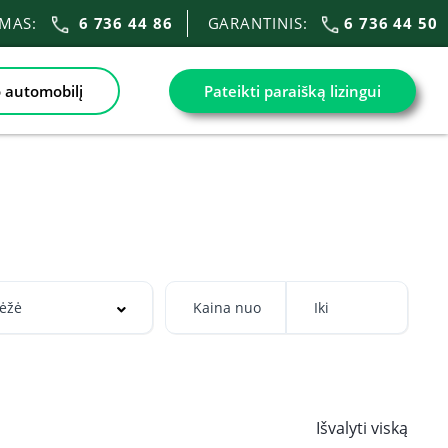
IMAS:
6 736 44 86
GARANTINIS:
6 736 44 50
 automobilį
Pateikti paraišką lizingui
Išvalyti viską