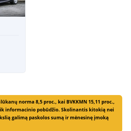
alūkanų norma 8,5 proc., kai BVKKMN 15,11 proc.,
 informacinio pobūdžio. Skolinantis kitokią nei
 Tikslią galimą paskolos sumą ir mėnesinę įmoką