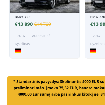
o
n
o
n
BMW 330
BMW 330
u
€13 890
€14 700
€13 9
m
e
r
2016
Automatinė
2014
į
č
Dyzelinas
Dyzelina
i
a
*
*
* Standartinis pavyzdys: Skolinantis 4000 EUR s
preliminari mėn. įmoka 75,32 EUR, bendra mokam
4000,00 Eur sumą arba pasirinkus kitokį nei 84