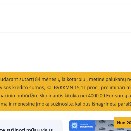
Rikiu
sudarant sutartį 84 mėnesių laikotarpiui, metinė palūkanų 
o visos kredito sumos, kai BVKKMN 15,11 proc., preliminar
cinio pobūdžio. Skolinantis kitokią nei 4000,00 Eur sumą ar
 sumą ir mėnesinę įmoką sužinosite, kai bus išnagrinėta parai
Nuo 20
ite sužinoti mūsų visus