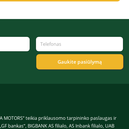
T
T
e
e
l
l
e
e
f
f
Gaukite pasiūlymą
o
o
n
n
a
a
s
s
V
*
a
r
d
a
s
 MOTORS“ teikia priklausomo tarpininko paslaugas ir
p
a
„GF bankas“, BIGBANK AS filialo, AS Inbank filialo, UAB